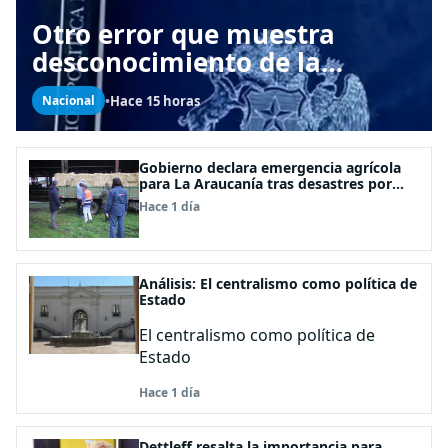
Otro error que muestra
desconocimiento de la
Constitución: Artículo 1
•
Hace 15 horas
Nacional
consagra resguardar la
seguridad nacional y
proteger a los ciudadanos
Gobierno declara emergencia agrícola
para La Araucanía tras desastres por
pasos de sistemas frontales
Hace 1 día
Análisis: El centralismo como política de
Estado
El centralismo como política de
Estado
Hace 1 día
Dettleff resalta la importancia para