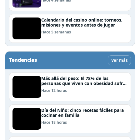
Hace 4 semanas
Calendario del casino online: torneos,
misiones y eventos antes de jugar
Hace 5 semanas
Tendencias
Ver más
Más allá del peso: El 78% de las
personas que viven con obesidad sufre
estrés postraumático debido al estigma
Hace 12 horas
Día del Niño: cinco recetas fáciles para
cocinar en familia
Hace 18 horas