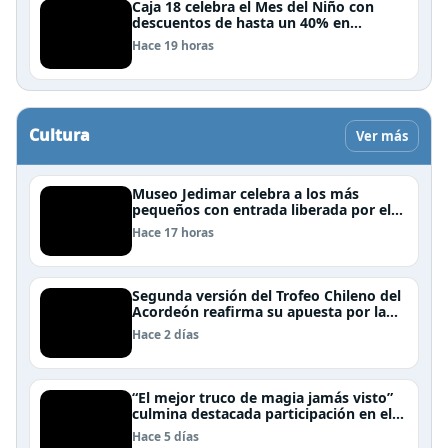
Caja 18 celebra el Mes del Niño con
descuentos de hasta un 40% en
panoramas, cine, shows y streaming
Hace 19 horas
Cultura
Ver más
Museo Jedimar celebra a los más
pequeños con entrada liberada por el
Día del Niño
Hace 17 horas
Segunda versión del Trofeo Chileno del
Acordeón reafirma su apuesta por la
profesionalización del instrumento en
Hace 2 días
Chile
“El mejor truco de magia jamás visto”
culmina destacada participación en el
Festival Off Avignon 2026
Hace 5 días