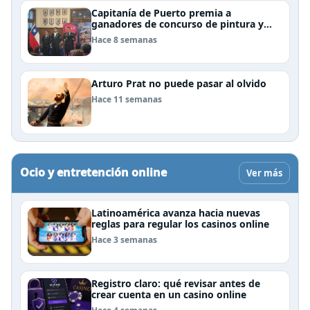
Capitanía de Puerto premia a
ganadores de concurso de pintura y
cierra el Mes del Mar en Puerto Natales
Hace 8 semanas
Arturo Prat no puede pasar al olvido
Hace 11 semanas
Ocio y entretención online
Ver más
Latinoamérica avanza hacia nuevas
reglas para regular los casinos online
Hace 3 semanas
Registro claro: qué revisar antes de
crear cuenta en un casino online