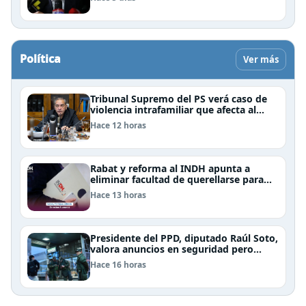
Política
Ver más
Tribunal Supremo del PS verá caso de
violencia intrafamiliar que afecta al
senador Fidel Espinoza
Hace 12 horas
Rabat y reforma al INDH apunta a
eliminar facultad de querellarse para
hacerlo “consultivo”
Hace 13 horas
Presidente del PPD, diputado Raúl Soto,
valora anuncios en seguridad pero
advierte ausencia clave: alzamiento del
Hace 16 horas
secreto bancario