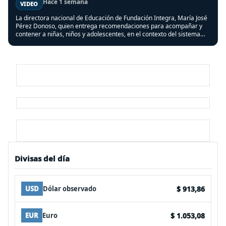
Hace 1 semana
VIDEO
La directora nacional de Educación de Fundación Integra, María José
Pérez Donoso, quien entrega recomendaciones para acompañar y
contener a niñas, niños y adolescentes, en el contexto del sistema
frontal que afectó a varias regiones del país.
Divisas del día
$ 913,86
USD
Dólar observado
$ 1.053,08
EUR
Euro