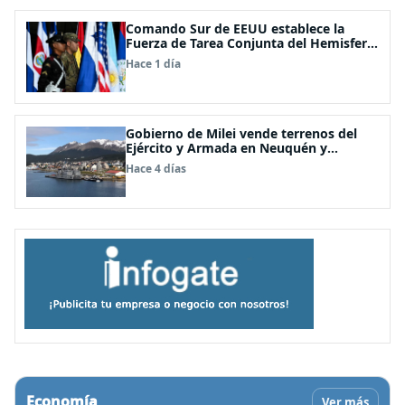
Comando Sur de EEUU establece la
Fuerza de Tarea Conjunta del Hemisferio
Occidental: Incluye a Chile
Hace 1 día
Gobierno de Milei vende terrenos del
Ejército y Armada en Neuquén y
Ushuaia
Hace 4 días
Economía
Ver más