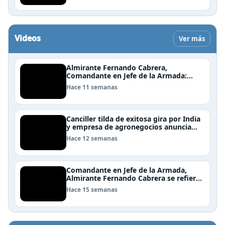
Videos
Ver más
Almirante Fernando Cabrera,
Comandante en Jefe de la Armada:
"Somos una nación Americana,
Hace 11 semanas
Polinésica y Antártica; bioceánica y
tricontinental, cuyo destino se definen
en el mar"
Canciller tilda de exitosa gira por India
y empresa de agronegocios anuncia
aumento de importaciones chilenas
Hace 12 semanas
Comandante en Jefe de la Armada,
Almirante Fernando Cabrera se refiere
al trabajo que realiza la Armada en
Hace 15 semanas
Rapa Nui