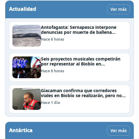
Actualidad
Ver más
Antofagasta: Sernapesca interpone
denuncias por muerte de ballena
jorobada y maltrato a lobos marinos
Hace 6 horas
Seis proyectos musicales competirán
por representar al Biobío en
Rockódromo 2026
Hace 8 horas
Giacaman confirma que corredores
viales en Biobío se realizarán, pero no
por la vía de la concesión
Hace 1 día
Antártica
Ver más