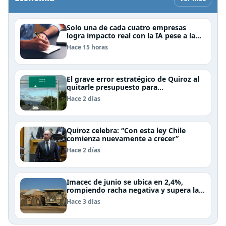
Solo una de cada cuatro empresas
logra impacto real con la IA pese a la
inversión, según el Foro Económico
Hace 15 horas
Mundial
El grave error estratégico de Quiroz al
quitarle presupuesto para
infraestructura vial del Biobío
Hace 2 días
Quiroz celebra: “Con esta ley Chile
comienza nuevamente a crecer”
Hace 2 días
Imacec de junio se ubica en 2,4%,
rompiendo racha negativa y supera las
expectativas
Hace 3 días