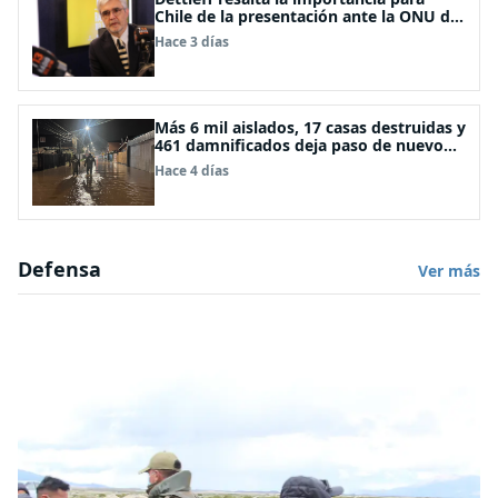
Chile de la presentación ante la ONU de
la Plataforma Continental Extendida del
Hace 3 días
Archipiélago Juan Fernández
Más 6 mil aislados, 17 casas destruidas y
461 damnificados deja paso de nuevo
sistema frontal
Hace 4 días
Defensa
Ver más