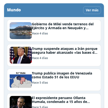
Mundo
Ver más
Gobierno de Milei vende terrenos del
Ejército y Armada en Neuquén y
Ushuaia
Hace 4 días
Trump suspende ataques a Irán porque
asegura haber alcanzado «las bases de
un acuerdo»
Hace 4 días
Trump publica imagen de Venezuela
como Estado 51 de los EEUU
Hace 5 días
El expresidente peruano Ollanta
Humala, condenado a 15 años de
cárcel, sale libre al anularse su caso
Hace 5 días