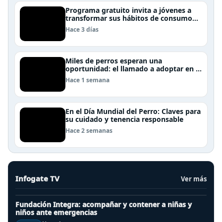
Programa gratuito invita a jóvenes a
transformar sus hábitos de consumo
cosmético, alimenticio y de moda
Hace 3 días
Miles de perros esperan una
oportunidad: el llamado a adoptar en el
Día Internacional del Perro Callejero
Hace 1 semana
En el Día Mundial del Perro: Claves para
su cuidado y tenencia responsable
Hace 2 semanas
Infogate TV
Ver más
Fundación Integra: acompañar y contener a niñas y
niños ante emergencias