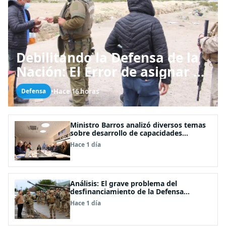
Debilitando la Defensa de la
Nación: El Error de asignar a
las FFAA labores policiales
•
Hace 16 horas
Defensa
Ministro Barros analizó diversos temas
sobre desarrollo de capacidades
estratégicas en sesión del Consejo de
Hace 1 día
Política Espacial
Análisis: El grave problema del
desfinanciamiento de la Defensa
Nacional
Hace 1 día