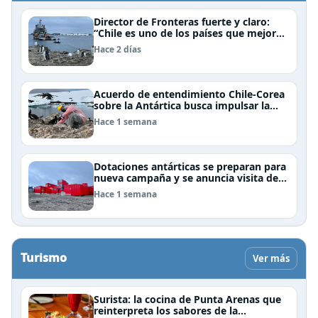
Director de Fronteras fuerte y claro:
“Chile es uno de los países que mejor
derechos tiene para sustentar una
Hace 2 días
reclamación de territorio antártico”
Acuerdo de entendimiento Chile-Corea
sobre la Antártica busca impulsar la
investigación científica
Hace 1 semana
Dotaciones antárticas se preparan para
nueva campaña y se anuncia visita de
Pdte Kast y su gabinete al continente
Hace 1 semana
blanco
Turismo
Ver más
Surista: la cocina de Punta Arenas que
reinterpreta los sabores de la