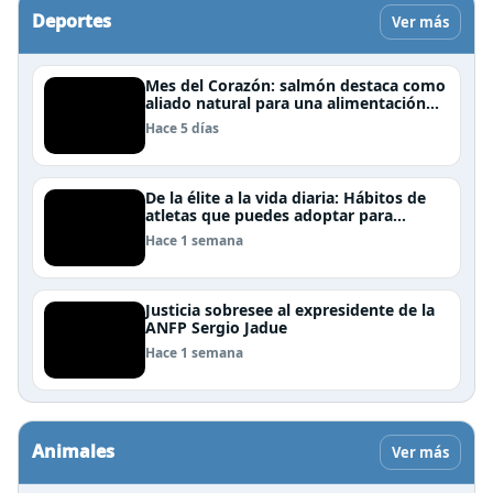
Deportes
Ver más
Mes del Corazón: salmón destaca como
aliado natural para una alimentación
rica en Omega-3
Hace 5 días
De la élite a la vida diaria: Hábitos de
atletas que puedes adoptar para
mejorar tu rendimiento físico
Hace 1 semana
Justicia sobresee al expresidente de la
ANFP Sergio Jadue
Hace 1 semana
Animales
Ver más