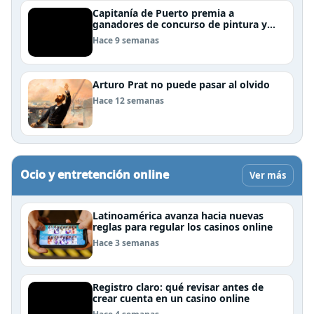
Capitanía de Puerto premia a
ganadores de concurso de pintura y
cierra el Mes del Mar en Puerto Natales
Hace 9 semanas
Arturo Prat no puede pasar al olvido
Hace 12 semanas
Ocio y entretención online
Ver más
Latinoamérica avanza hacia nuevas
reglas para regular los casinos online
Hace 3 semanas
Registro claro: qué revisar antes de
crear cuenta en un casino online