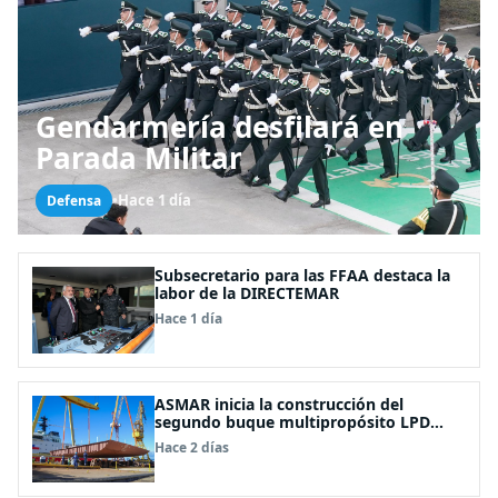
Gendarmería desfilará en
Parada Militar
•
Hace 1 día
Defensa
Subsecretario para las FFAA destaca la
labor de la DIRECTEMAR
Hace 1 día
ASMAR inicia la construcción del
segundo buque multipropósito LPD
“Rapa Nui”
Hace 2 días