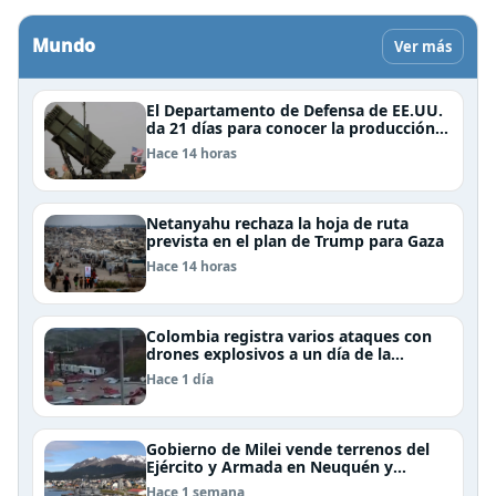
Mundo
Ver más
El Departamento de Defensa de EE.UU.
da 21 días para conocer la producción y
entrega de armamentos
Hace 14 horas
Netanyahu rechaza la hoja de ruta
prevista en el plan de Trump para Gaza
Hace 14 horas
Colombia registra varios ataques con
drones explosivos a un día de la
investidura de De la Espriella: un policía
Hace 1 día
muerto
Gobierno de Milei vende terrenos del
Ejército y Armada en Neuquén y
Ushuaia
Hace 1 semana