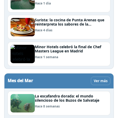
Janeiro: un recorrido imperdible por
Hace 1 día
Angra dos Reis
Surista: la cocina de Punta Arenas que
reinterpreta los sabores de la
Patagonia
Hace 4 días
Minor Hotels celebró la final de Chef
Masters League en Madrid
Hace 1 semana
Mes del Mar
Ver más
La escafandra dorada: el mundo
silencioso de los Buzos de Salvataje
Hace 8 semanas