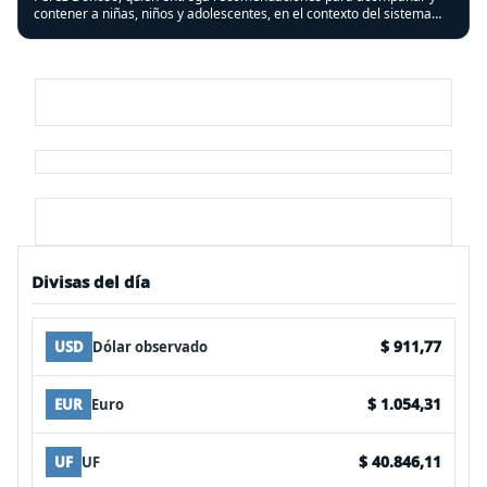
contener a niñas, niños y adolescentes, en el contexto del sistema
frontal que afectó a varias regiones del país.
Divisas del día
$ 911,77
USD
Dólar observado
$ 1.054,31
EUR
Euro
$ 40.846,11
UF
UF