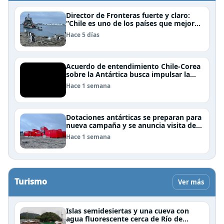
Director de Fronteras fuerte y claro:
“Chile es uno de los países que mejor
derechos tiene para sustentar una
Hace 5 días
reclamación de territorio antártico”
Acuerdo de entendimiento Chile-Corea
sobre la Antártica busca impulsar la
investigación científica
Hace 1 semana
Dotaciones antárticas se preparan para
nueva campaña y se anuncia visita de
Pdte Kast y su gabinete al continente
Hace 1 semana
blanco
Turismo
Ver más
Islas semidesiertas y una cueva con
agua fluorescente cerca de Río de