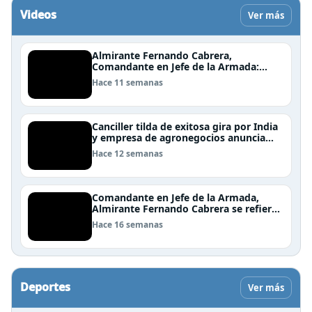
Videos
Ver más
Almirante Fernando Cabrera,
Comandante en Jefe de la Armada:
"Somos una nación Americana,
Hace 11 semanas
Polinésica y Antártica; bioceánica y
tricontinental, cuyo destino se definen
en el mar"
Canciller tilda de exitosa gira por India
y empresa de agronegocios anuncia
aumento de importaciones chilenas
Hace 12 semanas
Comandante en Jefe de la Armada,
Almirante Fernando Cabrera se refiere
al trabajo que realiza la Armada en
Hace 16 semanas
Rapa Nui
Deportes
Ver más