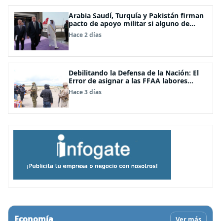
Arabia Saudí, Turquía y Pakistán firman
pacto de apoyo militar si alguno de
ellos es atacado
Hace 2 días
Debilitando la Defensa de la Nación: El
Error de asignar a las FFAA labores
policiales
Hace 3 días
Economía
Ver más