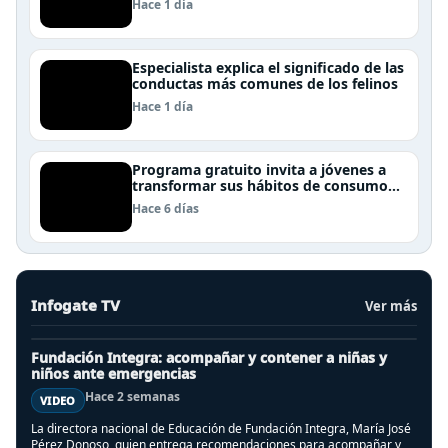
Hace 1 día
Especialista explica el significado de las
conductas más comunes de los felinos
Hace 1 día
Programa gratuito invita a jóvenes a
transformar sus hábitos de consumo
cosmético, alimenticio y de moda
Hace 6 días
Infogate TV
Ver más
Fundación Integra: acompañar y contener a niñas y
niños ante emergencias
Hace 2 semanas
VIDEO
La directora nacional de Educación de Fundación Integra, María José
Pérez Donoso, quien entrega recomendaciones para acompañar y