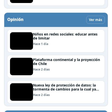
Opinión
Ver más
Niños en redes sociales: educar antes
de limitar
Hace 1 día
Plataforma continental y la proyección
de Chile
Hace 2 días
Nueva ley de protección de datos: la
tormenta de cambios para la cual ya
nos deberíamos estar preparando
Hace 2 días