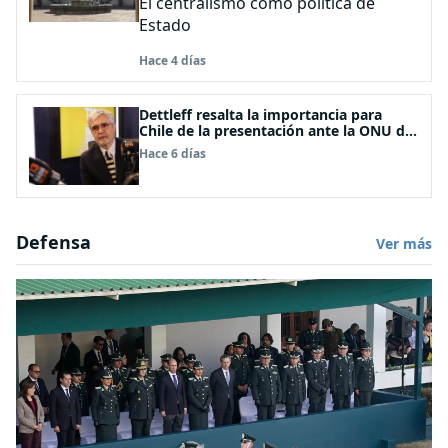
El centralismo como política de
Estado
Hace 4 días
Dettleff resalta la importancia para
Chile de la presentación ante la ONU de
la Plataforma Continental Extendida del
Hace 6 días
Archipiélago Juan Fernández
Defensa
Ver más