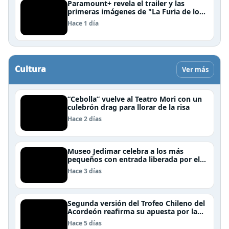
Paramount+ revela el trailer y las
primeras imágenes de "La Furia de los
Thundermans"
Hace 1 día
Cultura
Ver más
“Cebolla” vuelve al Teatro Mori con un
culebrón drag para llorar de la risa
Hace 2 días
Museo Jedimar celebra a los más
pequeños con entrada liberada por el
Día del Niño
Hace 3 días
Segunda versión del Trofeo Chileno del
Acordeón reafirma su apuesta por la
profesionalización del instrumento en
Hace 5 días
Chile