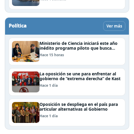
Política
Ver más
Ministerio de Ciencia iniciará este año
inédito programa piloto que busca
formar estudiantes de enseñanza
Hace 15 horas
media en ciberseguridad
La oposición se une para enfrentar al
gobierno de “extrema derecha” de Kast
Hace 1 día
Oposición se despliega en el país para
articular alternativas al Gobierno
Hace 1 día