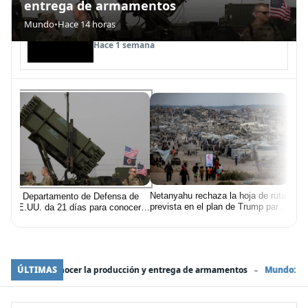
entrega de armamentos
Gobierno de Milei vende terrenos del
Mundo
•
Hace 14 horas
Mundo
•
Hace 14 horas
Ejército y Armada en Neuquén y
Ushuaia
Política
•
Hace 15 horas
Hace 1 semana
Netanyahu rechaza la hoja de ruta
El Departamento de Defensa de
Minis
prevista en el plan de Trump para
EE.UU. da 21 días para conocer
el
año 
Gaza
la producción y entrega de
busc
armamentos
ense
cibe
-
cción y entrega de armamentos
ÚLTIMAS
Mundo:
Netanyahu rechaza la hoja de rut