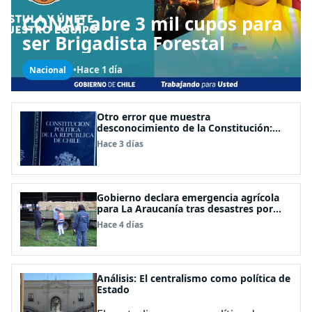
CONAF abre 3 mil cupos para
ser Brigadista Forestal
•
Hace 1 día
Nacional
Otro error que muestra
desconocimiento de la Constitución:
Artículo 1 consagra resguardar la
Hace 3 días
seguridad nacional y proteger a los
ciudadanos
Gobierno declara emergencia agrícola
para La Araucanía tras desastres por
pasos de sistemas frontales
Hace 4 días
Análisis: El centralismo como política de
Estado