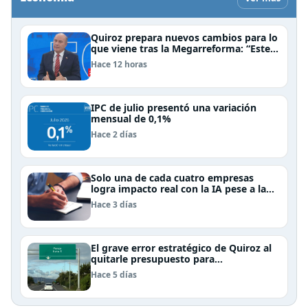
Quiroz prepara nuevos cambios para lo
que viene tras la Megarreforma: “Este
es el fin del comienzo”
Hace 12 horas
IPC de julio presentó una variación
mensual de 0,1%
Hace 2 días
Solo una de cada cuatro empresas
logra impacto real con la IA pese a la
inversión, según el Foro Económico
Hace 3 días
Mundial
El grave error estratégico de Quiroz al
quitarle presupuesto para
infraestructura vial del Biobío
Hace 5 días