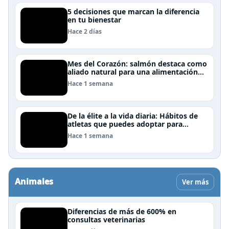
5 decisiones que marcan la diferencia
en tu bienestar
Hace 2 días
Mes del Corazón: salmón destaca como
aliado natural para una alimentación
rica en Omega-3
Hace 1 semana
De la élite a la vida diaria: Hábitos de
atletas que puedes adoptar para
mejorar tu rendimiento físico
Hace 1 semana
Animales
Ver más
Diferencias de más de 600% en
consultas veterinarias