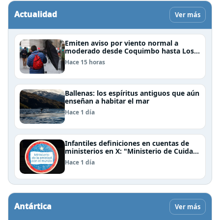
Actualidad
Ver más
Emiten aviso por viento normal a
moderado desde Coquimbo hasta Los
Lagos
Hace 15 horas
Ballenas: los espíritus antiguos que aún
enseñan a habitar el mar
Hace 1 día
Infantiles definiciones en cuentas de
ministerios en X: "Ministerio de Cuidar
la Plata", "Ministerio de la amistad..."
Hace 1 día
Antártica
Ver más