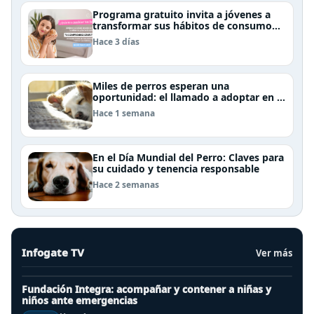
Programa gratuito invita a jóvenes a
transformar sus hábitos de consumo
cosmético, alimenticio y de moda
Hace 3 días
Miles de perros esperan una
oportunidad: el llamado a adoptar en el
Día Internacional del Perro Callejero
Hace 1 semana
En el Día Mundial del Perro: Claves para
su cuidado y tenencia responsable
Hace 2 semanas
Infogate TV
Ver más
Fundación Integra: acompañar y contener a niñas y
niños ante emergencias