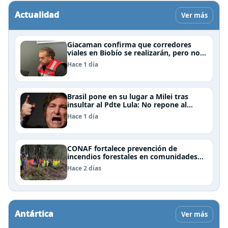
Actualidad
Ver más
Giacaman confirma que corredores
viales en Biobío se realizarán, pero no
por la vía de la concesión
Hace 1 día
Brasil pone en su lugar a Milei tras
insultar al Pdte Lula: No repone al
embajador en BBSS y rebaja la relación
Hace 1 día
bilateral
CONAF fortalece prevención de
incendios forestales en comunidades
de Temuco y Galvarino
Hace 2 días
Antártica
Ver más