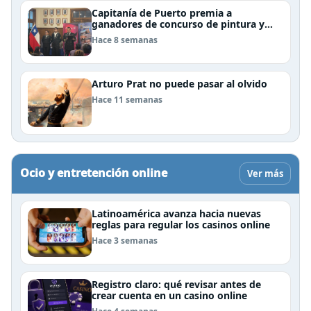
Capitanía de Puerto premia a
ganadores de concurso de pintura y
cierra el Mes del Mar en Puerto Natales
Hace 8 semanas
Arturo Prat no puede pasar al olvido
Hace 11 semanas
Ocio y entretención online
Ver más
Latinoamérica avanza hacia nuevas
reglas para regular los casinos online
Hace 3 semanas
Registro claro: qué revisar antes de
crear cuenta en un casino online