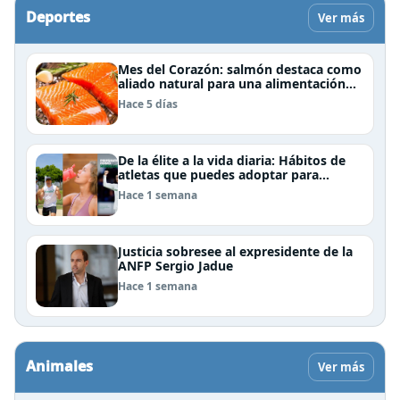
Deportes
Ver más
Mes del Corazón: salmón destaca como
aliado natural para una alimentación
rica en Omega-3
Hace 5 días
De la élite a la vida diaria: Hábitos de
atletas que puedes adoptar para
mejorar tu rendimiento físico
Hace 1 semana
Justicia sobresee al expresidente de la
ANFP Sergio Jadue
Hace 1 semana
Animales
Ver más