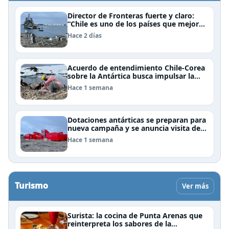
Director de Fronteras fuerte y claro:
“Chile es uno de los países que mejor
derechos tiene para sustentar una
Hace 2 días
reclamación de territorio antártico”
Acuerdo de entendimiento Chile-Corea
sobre la Antártica busca impulsar la
investigación científica
Hace 1 semana
Dotaciones antárticas se preparan para
nueva campaña y se anuncia visita de
Pdte Kast y su gabinete al continente
Hace 1 semana
blanco
Turismo
Ver más
Surista: la cocina de Punta Arenas que
reinterpreta los sabores de la