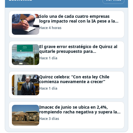
Solo una de cada cuatro empresas
logra impacto real con la IA pese a la
inversión, según el Foro Económico
Hace 4 horas
Mundial
El grave error estratégico de Quiroz al
quitarle presupuesto para
infraestructura vial del Biobío
Hace 1 día
Quiroz celebra: “Con esta ley Chile
comienza nuevamente a crecer”
Hace 1 día
Imacec de junio se ubica en 2,4%,
rompiendo racha negativa y supera las
expectativas
Hace 3 días