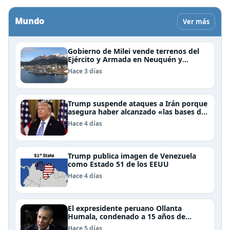
Mundo
Ver más
Gobierno de Milei vende terrenos del
Ejército y Armada en Neuquén y
Ushuaia
Hace 3 días
Trump suspende ataques a Irán porque
asegura haber alcanzado «las bases de
un acuerdo»
Hace 4 días
Trump publica imagen de Venezuela
como Estado 51 de los EEUU
Hace 4 días
El expresidente peruano Ollanta
Humala, condenado a 15 años de
cárcel, sale libre al anularse su caso
Hace 5 días