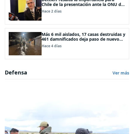
Chile de la presentación ante la ONU de
la Plataforma Continental Extendida del
Hace 2 días
Archipiélago Juan Fernández
Más 6 mil aislados, 17 casas destruidas y
461 damnificados deja paso de nuevo
sistema frontal
Hace 4 días
Defensa
Ver más