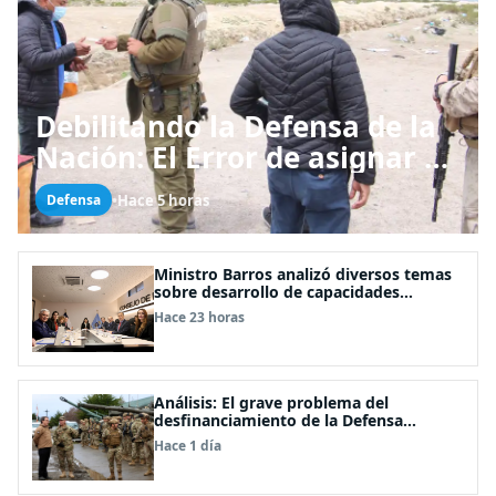
Debilitando la Defensa de la
Nación: El Error de asignar a
las FFAA labores policiales
•
Hace 5 horas
Defensa
Ministro Barros analizó diversos temas
sobre desarrollo de capacidades
estratégicas en sesión del Consejo de
Hace 23 horas
Política Espacial
Análisis: El grave problema del
desfinanciamiento de la Defensa
Nacional
Hace 1 día