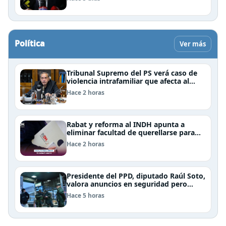
Política
Ver más
Tribunal Supremo del PS verá caso de
violencia intrafamiliar que afecta al
senador Fidel Espinoza
Hace 2 horas
Rabat y reforma al INDH apunta a
eliminar facultad de querellarse para
hacerlo “consultivo”
Hace 2 horas
Presidente del PPD, diputado Raúl Soto,
valora anuncios en seguridad pero
advierte ausencia clave: alzamiento del
Hace 5 horas
secreto bancario