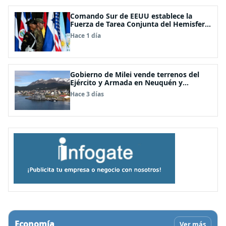
Comando Sur de EEUU establece la
Fuerza de Tarea Conjunta del Hemisferio
Occidental: Incluye a Chile
Hace 1 día
Gobierno de Milei vende terrenos del
Ejército y Armada en Neuquén y
Ushuaia
Hace 3 días
Economía
Ver más