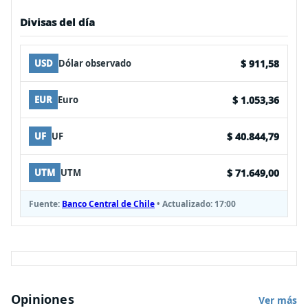
Divisas del día
$ 911,58
USD
Dólar observado
$ 1.053,36
EUR
Euro
$ 40.844,79
UF
UF
$ 71.649,00
UTM
UTM
Fuente:
Banco Central de Chile
• Actualizado:
17:00
Opiniones
Ver más