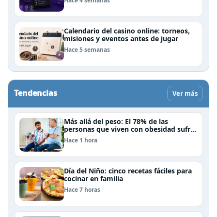
Hace 4 semanas
Calendario del casino online: torneos,
misiones y eventos antes de jugar
Hace 5 semanas
Tendencias
Ver más
Más allá del peso: El 78% de las
personas que viven con obesidad sufre
estrés postraumático debido al estigma
Hace 1 hora
Día del Niño: cinco recetas fáciles para
cocinar en familia
Hace 7 horas