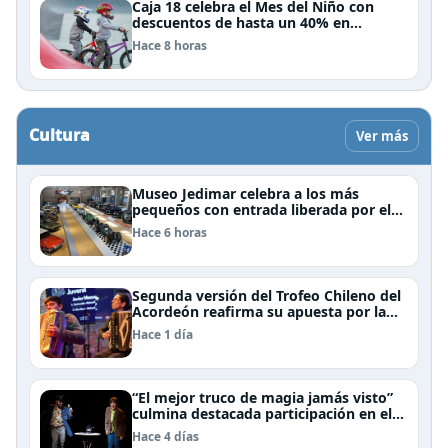
Caja 18 celebra el Mes del Niño con
descuentos de hasta un 40% en
panoramas, cine, shows y streaming
Hace 8 horas
Cultura
Ver más
Museo Jedimar celebra a los más
pequeños con entrada liberada por el
Día del Niño
Hace 6 horas
Segunda versión del Trofeo Chileno del
Acordeón reafirma su apuesta por la
profesionalización del instrumento en
Hace 1 día
Chile
“El mejor truco de magia jamás visto”
culmina destacada participación en el
Festival Off Avignon 2026
Hace 4 días