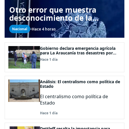
Otro error que muestra
desconocimiento de la
Constitución: Artículo 1
•
Hace 4 horas
Nacional
consagra resguardar la
seguridad nacional y
proteger a los ciudadanos
Gobierno declara emergencia agrícola
para La Araucanía tras desastres por
pasos de sistemas frontales
Hace 1 día
Análisis: El centralismo como política de
Estado
El centralismo como política de
Estado
Hace 1 día
Dettleff resalta la importancia para