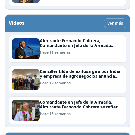
Videos
Ver más
Almirante Fernando Cabrera,
Comandante en Jefe de la Armada:
"Somos una nación Americana,
Hace 11 semanas
Polinésica y Antártica; bioceánica y
tricontinental, cuyo destino se definen
en el mar"
Canciller tilda de exitosa gira por India
y empresa de agronegocios anuncia
aumento de importaciones chilenas
Hace 12 semanas
Comandante en Jefe de la Armada,
Almirante Fernando Cabrera se refiere
al trabajo que realiza la Armada en
Hace 15 semanas
Rapa Nui