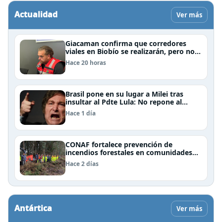
Actualidad
Ver más
Giacaman confirma que corredores
viales en Biobío se realizarán, pero no
por la vía de la concesión
Hace 20 horas
Brasil pone en su lugar a Milei tras
insultar al Pdte Lula: No repone al
embajador en BBSS y rebaja la relación
Hace 1 día
bilateral
CONAF fortalece prevención de
incendios forestales en comunidades
de Temuco y Galvarino
Hace 2 días
Antártica
Ver más