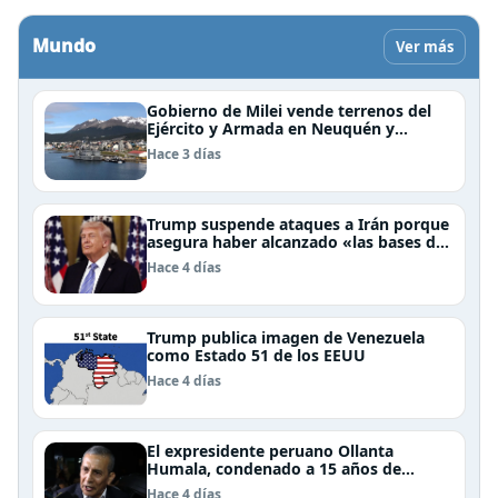
Mundo
Ver más
Gobierno de Milei vende terrenos del
Ejército y Armada en Neuquén y
Ushuaia
Hace 3 días
Trump suspende ataques a Irán porque
asegura haber alcanzado «las bases de
un acuerdo»
Hace 4 días
Trump publica imagen de Venezuela
como Estado 51 de los EEUU
Hace 4 días
El expresidente peruano Ollanta
Humala, condenado a 15 años de
cárcel, sale libre al anularse su caso
Hace 4 días