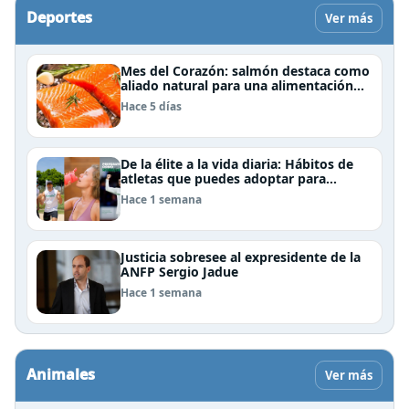
Deportes
Ver más
Mes del Corazón: salmón destaca como
aliado natural para una alimentación
rica en Omega-3
Hace 5 días
De la élite a la vida diaria: Hábitos de
atletas que puedes adoptar para
mejorar tu rendimiento físico
Hace 1 semana
Justicia sobresee al expresidente de la
ANFP Sergio Jadue
Hace 1 semana
Animales
Ver más