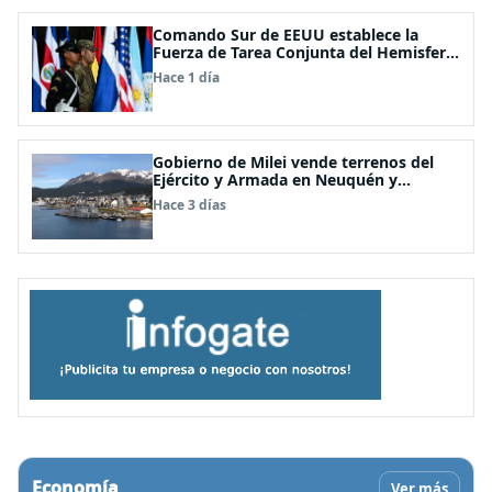
Comando Sur de EEUU establece la
Fuerza de Tarea Conjunta del Hemisferio
Occidental: Incluye a Chile
Hace 1 día
Gobierno de Milei vende terrenos del
Ejército y Armada en Neuquén y
Ushuaia
Hace 3 días
Economía
Ver más