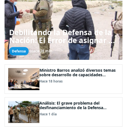
Debilitando la Defensa de la
Nación: El Error de asignar a
las FFAA labores policiales
•
Hace 28 min
Defensa
Ministro Barros analizó diversos temas
sobre desarrollo de capacidades
estratégicas en sesión del Consejo de
Hace 18 horas
Política Espacial
Análisis: El grave problema del
desfinanciamiento de la Defensa
Nacional
Hace 1 día