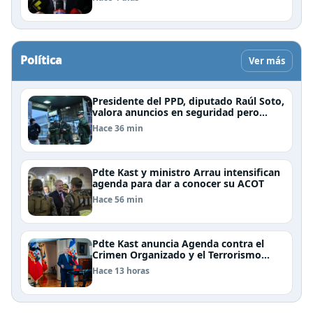
Política
Ver más
Presidente del PPD, diputado Raúl Soto,
valora anuncios en seguridad pero
advierte ausencia clave: alzamiento del
Hace 36 min
secreto bancario
Pdte Kast y ministro Arrau intensifican
agenda para dar a conocer su ACOT
Hace 56 min
Pdte Kast anuncia Agenda contra el
Crimen Organizado y el Terrorismo
(ACOT)
Hace 13 horas