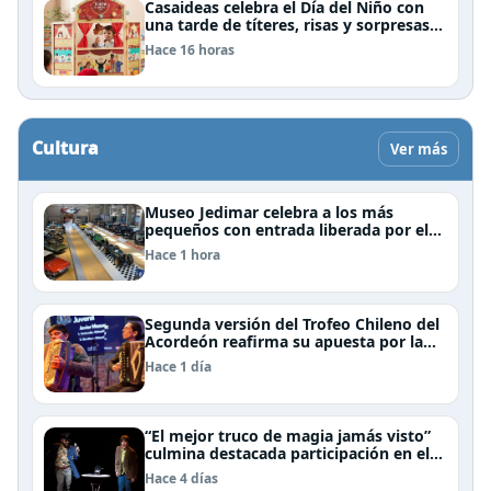
Casaideas celebra el Día del Niño con
una tarde de títeres, risas y sorpresas
en el Mall Plaza Vespucio
Hace 16 horas
Cultura
Ver más
Museo Jedimar celebra a los más
pequeños con entrada liberada por el
Día del Niño
Hace 1 hora
Segunda versión del Trofeo Chileno del
Acordeón reafirma su apuesta por la
profesionalización del instrumento en
Hace 1 día
Chile
“El mejor truco de magia jamás visto”
culmina destacada participación en el
Festival Off Avignon 2026
Hace 4 días