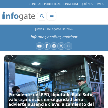
CONTRATE PUBLICIDAD
DONACIONES
QUIÉNES SOMOS
Jueves 6 De Agosto De 2026
Informar, analizar, anticipar
B
YouTube
Facebook
Instagram
X
Bluesky
‹
›
NOTICIAS RELACIONADAS
El Senado convertido en conventillo:
senadoras agarradas de las mechas
Hace 14 horas
Nuevo triunfo para Quiroz: Comisión
Presidente del PPD, diputado Raúl Soto,
de Hacienda aprueba los vetos a la
valora anuncios en seguridad pero
Megarreforma
Hace 15 horas
advierte ausencia clave: alzamiento del
Congreso
•
Hace 14 horas
Nacional
•
Hace 23 horas