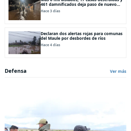
461 damnificados deja paso de nuevo
sistema frontal
Hace 3 días
Declaran dos alertas rojas para comunas
del Maule por desbordes de ríos
Hace 4 días
Defensa
Ver más