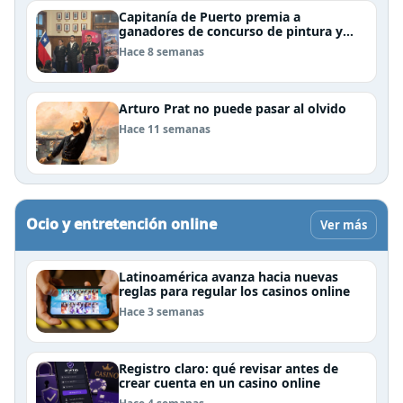
Capitanía de Puerto premia a
ganadores de concurso de pintura y
cierra el Mes del Mar en Puerto Natales
Hace 8 semanas
Arturo Prat no puede pasar al olvido
Hace 11 semanas
Ocio y entretención online
Ver más
Latinoamérica avanza hacia nuevas
reglas para regular los casinos online
Hace 3 semanas
Registro claro: qué revisar antes de
crear cuenta en un casino online