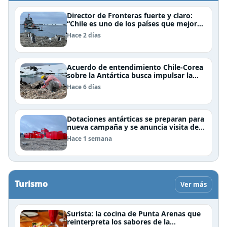
Director de Fronteras fuerte y claro:
“Chile es uno de los países que mejor
derechos tiene para sustentar una
Hace 2 días
reclamación de territorio antártico”
Acuerdo de entendimiento Chile-Corea
sobre la Antártica busca impulsar la
investigación científica
Hace 6 días
Dotaciones antárticas se preparan para
nueva campaña y se anuncia visita de
Pdte Kast y su gabinete al continente
Hace 1 semana
blanco
Turismo
Ver más
Surista: la cocina de Punta Arenas que
reinterpreta los sabores de la