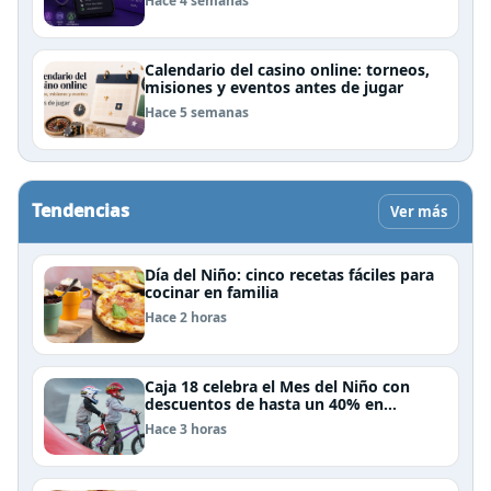
Hace 4 semanas
Calendario del casino online: torneos,
misiones y eventos antes de jugar
Hace 5 semanas
Tendencias
Ver más
Día del Niño: cinco recetas fáciles para
cocinar en familia
Hace 2 horas
Caja 18 celebra el Mes del Niño con
descuentos de hasta un 40% en
panoramas, cine, shows y streaming
Hace 3 horas