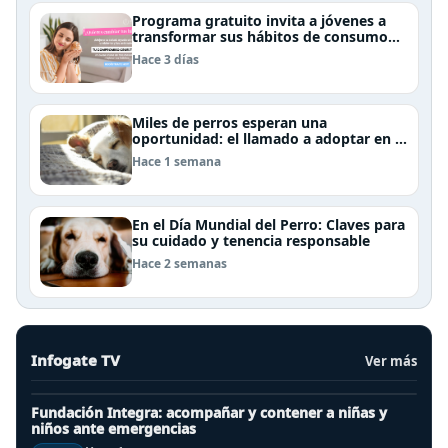
Programa gratuito invita a jóvenes a
transformar sus hábitos de consumo
cosmético, alimenticio y de moda
Hace 3 días
Miles de perros esperan una
oportunidad: el llamado a adoptar en el
Día Internacional del Perro Callejero
Hace 1 semana
En el Día Mundial del Perro: Claves para
su cuidado y tenencia responsable
Hace 2 semanas
Infogate TV
Ver más
Fundación Integra: acompañar y contener a niñas y
niños ante emergencias