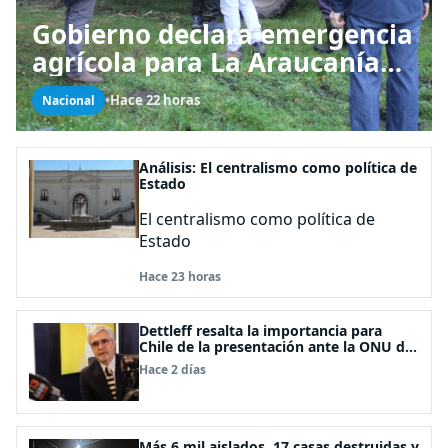
Gobierno declara emergencia
agrícola para La Araucanía
tras desastres por pasos de
•
Hace 22 horas
Nacional
sistemas frontales
Análisis: El centralismo como política de
Estado
El centralismo como política de
Estado
Hace 23 horas
Dettleff resalta la importancia para
Chile de la presentación ante la ONU de
la Plataforma Continental Extendida del
Hace 2 días
Archipiélago Juan Fernández
Más 6 mil aislados, 17 casas destruidas y