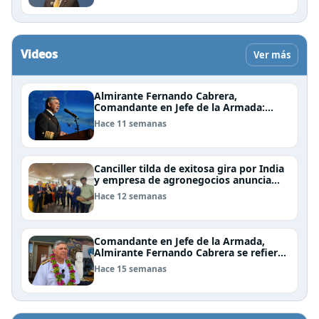
Videos
Ver más
Almirante Fernando Cabrera,
Comandante en Jefe de la Armada:
"Somos una nación Americana,
Hace 11 semanas
Polinésica y Antártica; bioceánica y
tricontinental, cuyo destino se definen
en el mar"
Canciller tilda de exitosa gira por India
y empresa de agronegocios anuncia
aumento de importaciones chilenas
Hace 12 semanas
Comandante en Jefe de la Armada,
Almirante Fernando Cabrera se refiere
al trabajo que realiza la Armada en
Hace 15 semanas
Rapa Nui