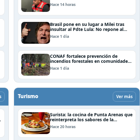
por la vía de la concesión
Hace 14 horas
Brasil pone en su lugar a Milei tras
insultar al Pdte Lula: No repone al
embajador en BBSS y rebaja la
Hace 1 día
relación bilateral
CONAF fortalece prevención de
incendios forestales en comunidades
de Temuco y Galvarino
Hace 1 día
Turismo
s
Ver más
Surista: la cocina de Punta Arenas que
reinterpreta los sabores de la
Patagonia
Hace 20 horas