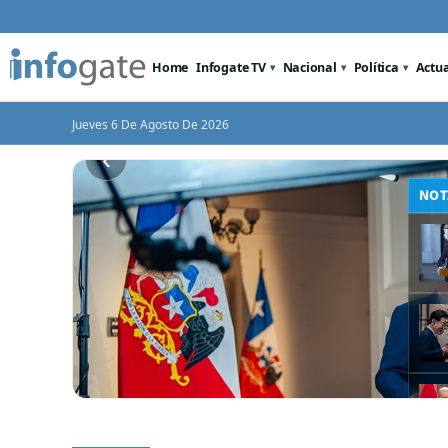
Home
Infogate TV
Nacional
Política
Actu
Jueves 6 De Agosto De 2026
‹
El Senado convertido en conventillo:
contra el
Nuevo triunfo para Quiro
senadoras agarradas de las mechas
rrorismo
Hacienda aprueba los vet
Megarreforma