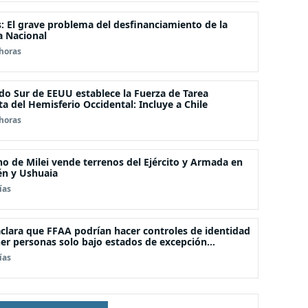
s: El grave problema del desfinanciamiento de la
a Nacional
horas
o Sur de EEUU establece la Fuerza de Tarea
a del Hemisferio Occidental: Incluye a Chile
horas
o de Milei vende terrenos del Ejército y Armada en
n y Ushuaia
ías
clara que FFAA podrían hacer controles de identidad
er personas solo bajo estados de excepción
ucional
ías