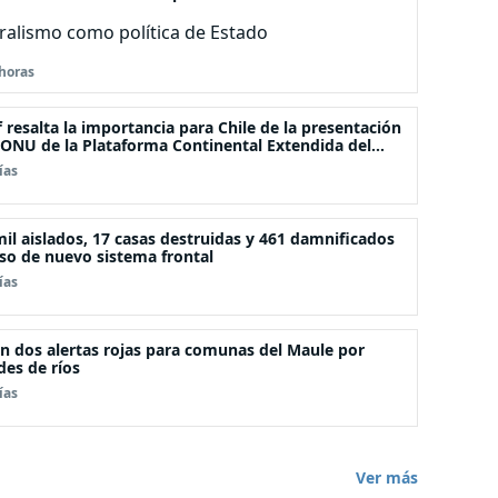
tralismo como política de Estado
horas
f resalta la importancia para Chile de la presentación
 ONU de la Plataforma Continental Extendida del
iélago Juan Fernández
ías
il aislados, 17 casas destruidas y 461 damnificados
so de nuevo sistema frontal
ías
n dos alertas rojas para comunas del Maule por
es de ríos
ías
Ver más