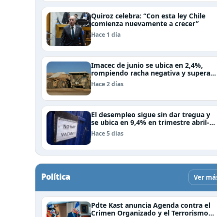
Quiroz celebra: “Con esta ley Chile
comienza nuevamente a crecer”
Hace 1 día
Imacec de junio se ubica en 2,4%,
rompiendo racha negativa y supera
las expectativas
Hace 2 días
El desempleo sigue sin dar tregua y
se ubica en 9,4% en trimestre abril-
junio
Hace 5 días
Política
Ver má
Pdte Kast anuncia Agenda contra el
Crimen Organizado y el Terrorismo