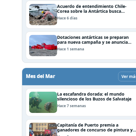
Acuerdo de entendimiento Chile-
Corea sobre la Antártica busca
impulsar la investigación científica
Hace 6 días
Dotaciones antárticas se preparan
para nueva campaña y se anuncia
visita de Pdte Kast y su gabinete al
Hace 1 semana
continente blanco
Mes del Mar
Ver má
La escafandra dorada: el mundo
silencioso de los Buzos de Salvataje
Hace 7 semanas
Capitanía de Puerto premia a
ganadores de concurso de pintura y
cierra el Mes del Mar en Puerto