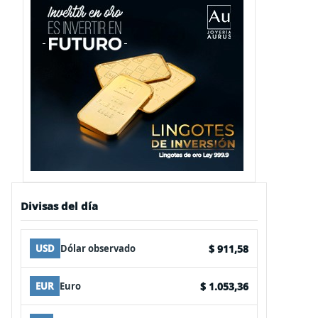
Divisas del día
$ 911,58
USD
Dólar observado
$ 1.053,36
EUR
Euro