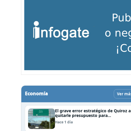
Economía
Ver má
El grave error estratégico de Quiroz a
quitarle presupuesto para
infraestructura vial del Biobío
Hace 1 día