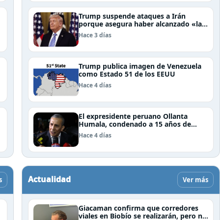
Trump suspende ataques a Irán
porque asegura haber alcanzado «las
bases de un acuerdo»
Hace 3 días
Trump publica imagen de Venezuela
como Estado 51 de los EEUU
Hace 4 días
El expresidente peruano Ollanta
Humala, condenado a 15 años de
cárcel, sale libre al anularse su caso
Hace 4 días
Actualidad
s
Ver más
Giacaman confirma que corredores
viales en Biobío se realizarán, pero no