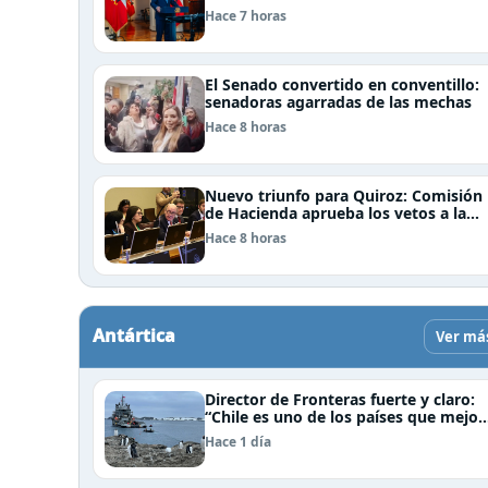
(ACOT)
Hace 7 horas
El Senado convertido en conventillo:
senadoras agarradas de las mechas
Hace 8 horas
Nuevo triunfo para Quiroz: Comisión
de Hacienda aprueba los vetos a la
Megarreforma
Hace 8 horas
Antártica
Ver má
Director de Fronteras fuerte y claro:
“Chile es uno de los países que mejor
derechos tiene para sustentar una
Hace 1 día
reclamación de territorio antártico”