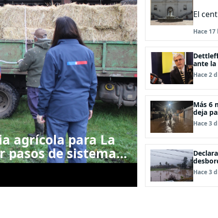
El cen
Hace 17 
Dettlef
ante la
Archip
Hace 2 d
Más 6 m
deja pa
Hace 3 d
a agrícola para La
r pasos de sistemas
Declara
desbord
Hace 3 d