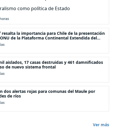
tralismo como política de Estado
horas
f resalta la importancia para Chile de la presentación
 ONU de la Plataforma Continental Extendida del
iélago Juan Fernández
ías
il aislados, 17 casas destruidas y 461 damnificados
so de nuevo sistema frontal
ías
n dos alertas rojas para comunas del Maule por
es de ríos
ías
Ver más