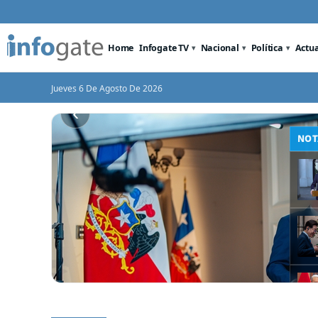
Home
Infogate TV
Nacional
Política
Actu
Jueves 6 De Agosto De 2026
‹
El Senado convertido en conventillo:
contra el
Nuevo triunfo para Quiro
senadoras agarradas de las mechas
rrorismo
Hacienda aprueba los vet
Megarreforma