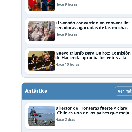
(ACOT)
Hace 9 horas
El Senado convertido en conventillo:
senadoras agarradas de las mechas
Hace 9 horas
Nuevo triunfo para Quiroz: Comisión
de Hacienda aprueba los vetos a la
Megarreforma
Hace 10 horas
Antártica
Ver má
Director de Fronteras fuerte y claro:
“Chile es uno de los países que mejor
derechos tiene para sustentar una
Hace 2 días
reclamación de territorio antártico”