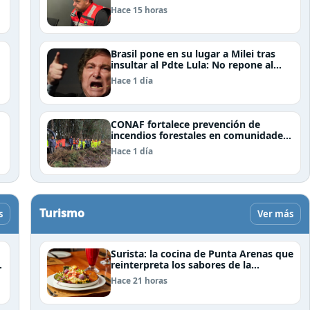
por la vía de la concesión
Hace 15 horas
Brasil pone en su lugar a Milei tras
insultar al Pdte Lula: No repone al
embajador en BBSS y rebaja la
Hace 1 día
relación bilateral
CONAF fortalece prevención de
incendios forestales en comunidades
de Temuco y Galvarino
Hace 1 día
Turismo
s
Ver más
Surista: la cocina de Punta Arenas que
reinterpreta los sabores de la
Patagonia
Hace 21 horas