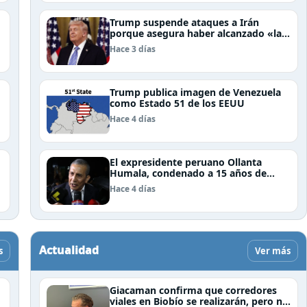
Trump suspende ataques a Irán
porque asegura haber alcanzado «las
bases de un acuerdo»
Hace 3 días
Trump publica imagen de Venezuela
como Estado 51 de los EEUU
Hace 4 días
El expresidente peruano Ollanta
Humala, condenado a 15 años de
cárcel, sale libre al anularse su caso
Hace 4 días
Actualidad
s
Ver más
Giacaman confirma que corredores
viales en Biobío se realizarán, pero no