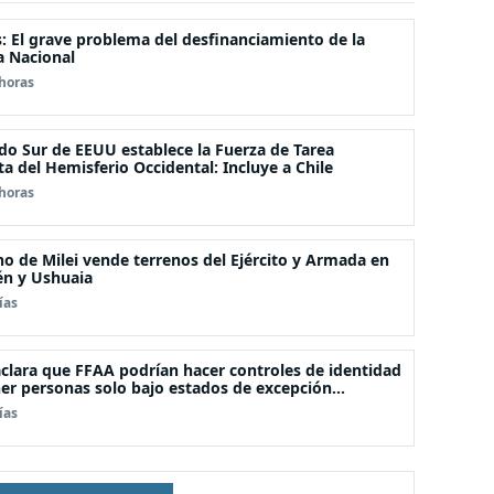
s: El grave problema del desfinanciamiento de la
a Nacional
horas
o Sur de EEUU establece la Fuerza de Tarea
a del Hemisferio Occidental: Incluye a Chile
horas
o de Milei vende terrenos del Ejército y Armada en
n y Ushuaia
ías
clara que FFAA podrían hacer controles de identidad
er personas solo bajo estados de excepción
ucional
ías