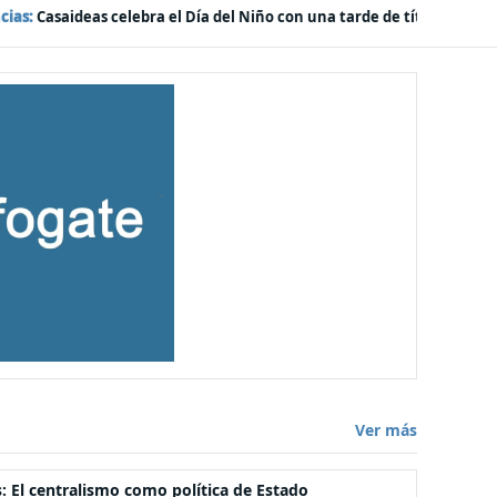
-
arde de títeres, risas y sorpresas en el Mall Plaza Vespucio
Política
Ver más
s: El centralismo como política de Estado