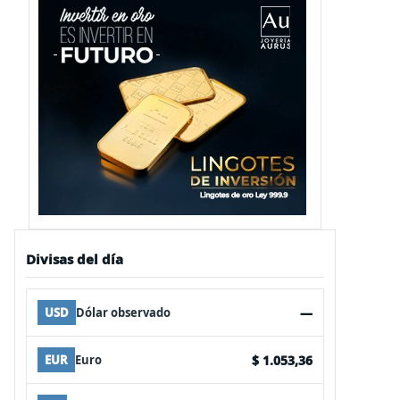
Divisas del día
—
USD
Dólar observado
$ 1.053,36
EUR
Euro