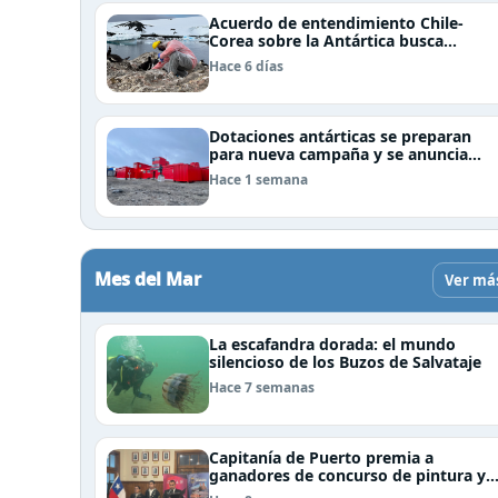
Acuerdo de entendimiento Chile-
Corea sobre la Antártica busca
impulsar la investigación científica
Hace 6 días
Dotaciones antárticas se preparan
para nueva campaña y se anuncia
visita de Pdte Kast y su gabinete al
Hace 1 semana
continente blanco
Mes del Mar
Ver má
La escafandra dorada: el mundo
silencioso de los Buzos de Salvataje
Hace 7 semanas
Capitanía de Puerto premia a
ganadores de concurso de pintura y
cierra el Mes del Mar en Puerto