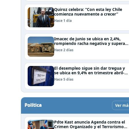
Quiroz celebra: “Con esta ley Chile
comienza nuevamente a crecer”
Hace 1 día
Imacec de junio se ubica en 2,4%,
rompiendo racha negativa y supera
las expectativas
Hace 2 días
El desempleo sigue sin dar tregua y
se ubica en 9,4% en trimestre abril-
junio
Hace 5 días
Política
Ver má
Pdte Kast anuncia Agenda contra el
Crimen Organizado y el Terrorismo