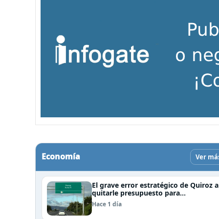
Economía
Ver má
El grave error estratégico de Quiroz a
quitarle presupuesto para
infraestructura vial del Biobío
Hace 1 día