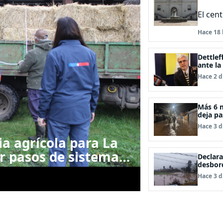
El cen
Hace 18 
Dettlef
ante la
Archip
Hace 2 d
Más 6 m
deja pa
Hace 3 d
a agrícola para La
r pasos de sistemas
Declara
desbord
Hace 3 d