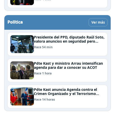
Política
Ver más
Presidente del PPD, diputado Raúl Soto,
valora anuncios en seguridad pero
advierte ausencia clave: alzamiento del
Hace 54 min
secreto bancario
Pdte Kast y ministro Arrau intensifican
agenda para dar a conocer su ACOT
Hace 1 hora
Pdte Kast anuncia Agenda contra el
Crimen Organizado y el Terrorismo
(ACOT)
Hace 14 horas