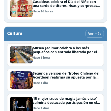
Casaideas celebra el Día del Niño con
una tarde de títeres, risas y sorpresas
en el Mall Plaza Vespucio
Hace 16 horas
Cultura
Ver más
Museo Jedimar celebra a los más
pequeños con entrada liberada por el
Día del Niño
Hace 1 hora
Segunda versión del Trofeo Chileno del
Acordeón reafirma su apuesta por la
profesionalización del instrumento en
Hace 1 día
Chile
“El mejor truco de magia jamás visto”
culmina destacada participación en el
Festival Off Avignon 2026
Hace 4 días