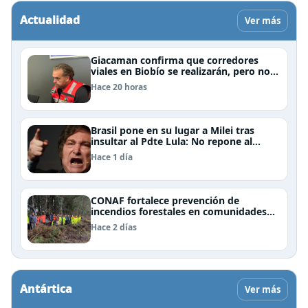
Actualidad
Ver más
Giacaman confirma que corredores
viales en Biobío se realizarán, pero no
por la vía de la concesión
Hace 20 horas
Brasil pone en su lugar a Milei tras
insultar al Pdte Lula: No repone al
embajador en BBSS y rebaja la relación
Hace 1 día
bilateral
CONAF fortalece prevención de
incendios forestales en comunidades
de Temuco y Galvarino
Hace 2 días
Antártica
Ver más