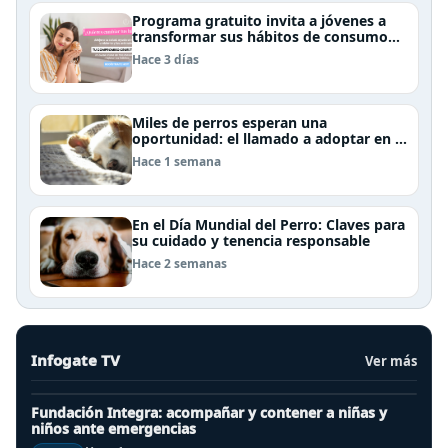
Programa gratuito invita a jóvenes a
transformar sus hábitos de consumo
cosmético, alimenticio y de moda
Hace 3 días
Miles de perros esperan una
oportunidad: el llamado a adoptar en el
Día Internacional del Perro Callejero
Hace 1 semana
En el Día Mundial del Perro: Claves para
su cuidado y tenencia responsable
Hace 2 semanas
Infogate TV
Ver más
Fundación Integra: acompañar y contener a niñas y
niños ante emergencias