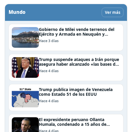
Mundo
Ver más
Gobierno de Milei vende terrenos del
Ejército y Armada en Neuquén y
Ushuaia
Hace 3 días
Trump suspende ataques a Irán porque
asegura haber alcanzado «las bases de
un acuerdo»
Hace 4 días
Trump publica imagen de Venezuela
como Estado 51 de los EEUU
Hace 4 días
El expresidente peruano Ollanta
Humala, condenado a 15 años de
cárcel, sale libre al anularse su caso
Hace 4 días