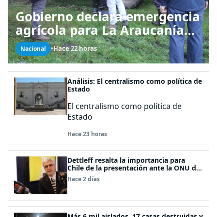
Gobierno declara emergencia
agrícola para La Araucanía
tras desastres por pasos de
•
Hace 22 horas
Nacional
sistemas frontales
Análisis: El centralismo como política de
Estado
El centralismo como política de
Estado
Hace 23 horas
Dettleff resalta la importancia para
Chile de la presentación ante la ONU de
la Plataforma Continental Extendida del
Hace 2 días
Archipiélago Juan Fernández
Más 6 mil aislados, 17 casas destruidas y