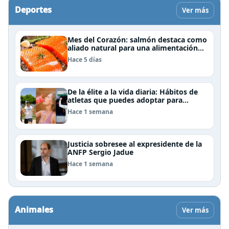
Deportes
Ver más
Mes del Corazón: salmón destaca como
aliado natural para una alimentación
rica en Omega-3
Hace 5 días
De la élite a la vida diaria: Hábitos de
atletas que puedes adoptar para
mejorar tu rendimiento físico
Hace 1 semana
Justicia sobresee al expresidente de la
ANFP Sergio Jadue
Hace 1 semana
Animales
Ver más