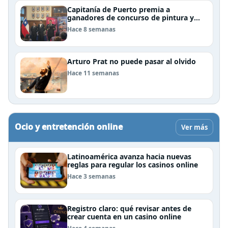
Capitanía de Puerto premia a
ganadores de concurso de pintura y
cierra el Mes del Mar en Puerto Natales
Hace 8 semanas
Arturo Prat no puede pasar al olvido
Hace 11 semanas
Ocio y entretención online
Ver más
Latinoamérica avanza hacia nuevas
reglas para regular los casinos online
Hace 3 semanas
Registro claro: qué revisar antes de
crear cuenta en un casino online