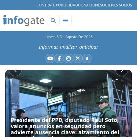
CONTRATE PUBLICIDAD
DONACIONES
QUIÉNES SOMOS
Jueves 6 De Agosto De 2026
Informar, analizar, anticipar
B
YouTube
Facebook
Instagram
X
Bluesky
‹
›
NOTICIAS RELACIONADAS
El Senado convertido en conventillo:
senadoras agarradas de las mechas
Hace 14 horas
Nuevo triunfo para Quiroz: Comisión
Presidente del PPD, diputado Raúl Soto,
de Hacienda aprueba los vetos a la
valora anuncios en seguridad pero
Megarreforma
Hace 15 horas
advierte ausencia clave: alzamiento del
Congreso
•
Hace 14 horas
Nacional
•
Hace 23 horas