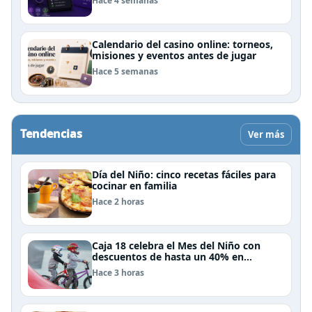
Hace 4 semanas
Calendario del casino online: torneos,
misiones y eventos antes de jugar
Hace 5 semanas
Tendencias
Ver más
Día del Niño: cinco recetas fáciles para
cocinar en familia
Hace 2 horas
Caja 18 celebra el Mes del Niño con
descuentos de hasta un 40% en
panoramas, cine, shows y streaming
Hace 3 horas