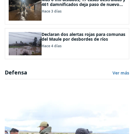
461 damnificados deja paso de nuevo
sistema frontal
Hace 3 días
Declaran dos alertas rojas para comunas
del Maule por desbordes de ríos
Hace 4 días
Defensa
Ver más