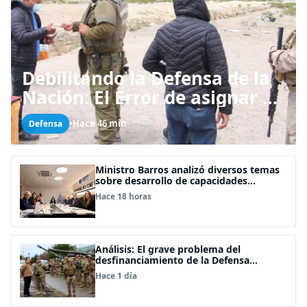
Debilitando la Defensa de la
Nación: El Error de asignar a
las FFAA labores policiales
•
Hace 46 min
Defensa
Ministro Barros analizó diversos temas
sobre desarrollo de capacidades
estratégicas en sesión del Consejo de
Hace 18 horas
Política Espacial
Análisis: El grave problema del
desfinanciamiento de la Defensa
Nacional
Hace 1 día