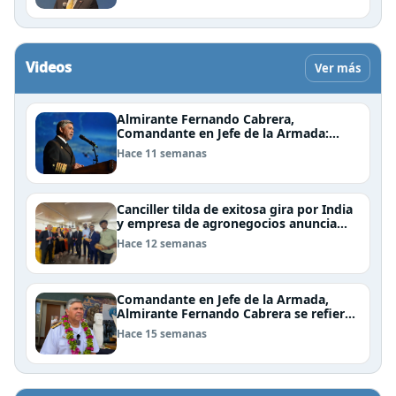
Videos
Ver más
Almirante Fernando Cabrera,
Comandante en Jefe de la Armada:
"Somos una nación Americana,
Hace 11 semanas
Polinésica y Antártica; bioceánica y
tricontinental, cuyo destino se definen
en el mar"
Canciller tilda de exitosa gira por India
y empresa de agronegocios anuncia
aumento de importaciones chilenas
Hace 12 semanas
Comandante en Jefe de la Armada,
Almirante Fernando Cabrera se refiere
al trabajo que realiza la Armada en
Hace 15 semanas
Rapa Nui