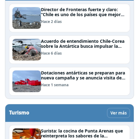
Director de Fronteras fuerte y claro:
“Chile es uno de los países que mejor
derechos tiene para sustentar una
Hace 2 días
reclamación de territorio antártico”
Acuerdo de entendimiento Chile-Corea
sobre la Antártica busca impulsar la
investigación científica
Hace 6 días
Dotaciones antárticas se preparan para
nueva campaña y se anuncia visita de
Pdte Kast y su gabinete al continente
Hace 1 semana
blanco
Turismo
Ver más
Surista: la cocina de Punta Arenas que
reinterpreta los sabores de la