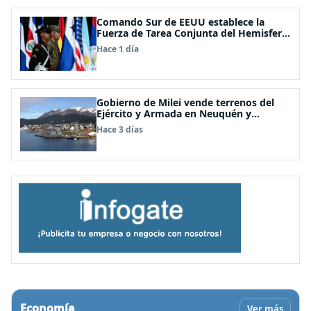
Comando Sur de EEUU establece la
Fuerza de Tarea Conjunta del Hemisferio
Occidental: Incluye a Chile
Hace 1 día
Gobierno de Milei vende terrenos del
Ejército y Armada en Neuquén y
Ushuaia
Hace 3 días
Economía
Ver más