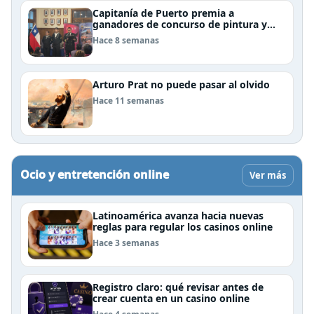
Capitanía de Puerto premia a
ganadores de concurso de pintura y
cierra el Mes del Mar en Puerto Natales
Hace 8 semanas
Arturo Prat no puede pasar al olvido
Hace 11 semanas
Ocio y entretención online
Ver más
Latinoamérica avanza hacia nuevas
reglas para regular los casinos online
Hace 3 semanas
Registro claro: qué revisar antes de
crear cuenta en un casino online