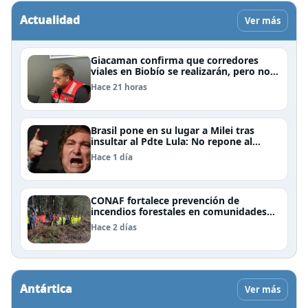
Actualidad
Ver más
Giacaman confirma que corredores
viales en Biobío se realizarán, pero no
por la vía de la concesión
Hace 21 horas
Brasil pone en su lugar a Milei tras
insultar al Pdte Lula: No repone al
embajador en BBSS y rebaja la relación
Hace 1 día
bilateral
CONAF fortalece prevención de
incendios forestales en comunidades
de Temuco y Galvarino
Hace 2 días
Antártica
Ver más