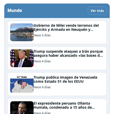
Mundo
Ver más
Gobierno de Milei vende terrenos del
Ejército y Armada en Neuquén y
Ushuaia
Hace 3 días
Trump suspende ataques a Irán porque
asegura haber alcanzado «las bases de
un acuerdo»
Hace 4 días
Trump publica imagen de Venezuela
como Estado 51 de los EEUU
Hace 4 días
El expresidente peruano Ollanta
Humala, condenado a 15 años de
cárcel, sale libre al anularse su caso
Hace 4 días