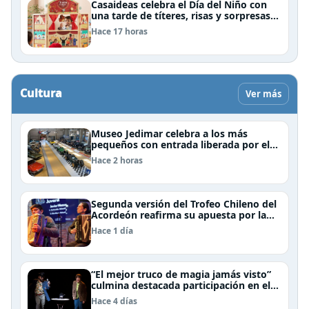
Casaideas celebra el Día del Niño con
una tarde de títeres, risas y sorpresas
en el Mall Plaza Vespucio
Hace 17 horas
Cultura
Ver más
Museo Jedimar celebra a los más
pequeños con entrada liberada por el
Día del Niño
Hace 2 horas
Segunda versión del Trofeo Chileno del
Acordeón reafirma su apuesta por la
profesionalización del instrumento en
Hace 1 día
Chile
“El mejor truco de magia jamás visto”
culmina destacada participación en el
Festival Off Avignon 2026
Hace 4 días