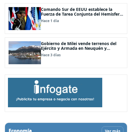
Comando Sur de EEUU establece la
Fuerza de Tarea Conjunta del Hemisferio
Occidental: Incluye a Chile
Hace 1 día
Gobierno de Milei vende terrenos del
Ejército y Armada en Neuquén y
Ushuaia
Hace 3 días
Economía
Ver más