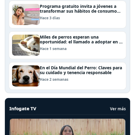
Programa gratuito invita a jóvenes a
transformar sus hábitos de consumo
cosmético, alimenticio y de moda
Hace 3 días
Miles de perros esperan una
oportunidad: el llamado a adoptar en el
Día Internacional del Perro Callejero
Hace 1 semana
En el Día Mundial del Perro: Claves para
su cuidado y tenencia responsable
Hace 2 semanas
Infogate TV
Ver más