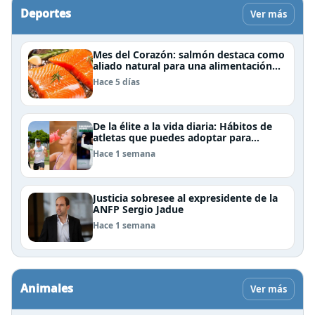
Deportes
Ver más
Mes del Corazón: salmón destaca como
aliado natural para una alimentación
rica en Omega-3
Hace 5 días
De la élite a la vida diaria: Hábitos de
atletas que puedes adoptar para
mejorar tu rendimiento físico
Hace 1 semana
Justicia sobresee al expresidente de la
ANFP Sergio Jadue
Hace 1 semana
Animales
Ver más