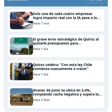
Solo una de cada cuatro empresas
logra impacto real con la IA pese a la
inversión, según el Foro Económico
Hace 1 min
Mundial
El grave error estratégico de Quiroz al
quitarle presupuesto para
infraestructura vial del Biobío
Hace 1 día
Quiroz celebra: “Con esta ley Chile
comienza nuevamente a crecer”
Hace 1 día
Imacec de junio se ubica en 2,4%,
rompiendo racha negativa y supera las
expectativas
Hace 3 días