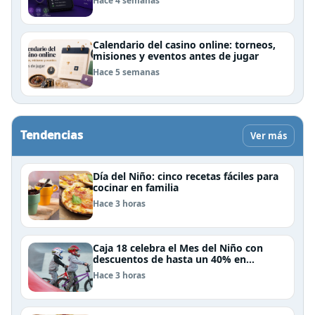
Hace 4 semanas
Calendario del casino online: torneos,
misiones y eventos antes de jugar
Hace 5 semanas
Tendencias
Ver más
Día del Niño: cinco recetas fáciles para
cocinar en familia
Hace 3 horas
Caja 18 celebra el Mes del Niño con
descuentos de hasta un 40% en
panoramas, cine, shows y streaming
Hace 3 horas