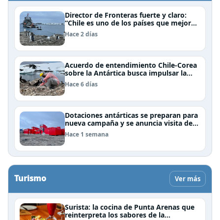
Director de Fronteras fuerte y claro:
“Chile es uno de los países que mejor
derechos tiene para sustentar una
Hace 2 días
reclamación de territorio antártico”
Acuerdo de entendimiento Chile-Corea
sobre la Antártica busca impulsar la
investigación científica
Hace 6 días
Dotaciones antárticas se preparan para
nueva campaña y se anuncia visita de
Pdte Kast y su gabinete al continente
Hace 1 semana
blanco
Turismo
Ver más
Surista: la cocina de Punta Arenas que
reinterpreta los sabores de la