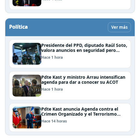
Política
Ver más
Presidente del PPD, diputado Raúl Soto,
valora anuncios en seguridad pero
advierte ausencia clave: alzamiento del
Hace 1 hora
secreto bancario
Pdte Kast y ministro Arrau intensifican
agenda para dar a conocer su ACOT
Hace 1 hora
Pdte Kast anuncia Agenda contra el
Crimen Organizado y el Terrorismo
(ACOT)
Hace 14 horas