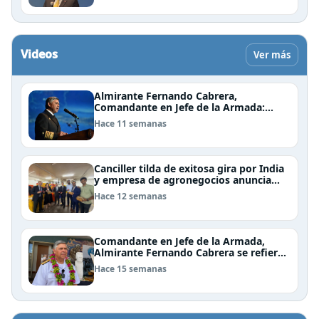
Videos
Ver más
Almirante Fernando Cabrera,
Comandante en Jefe de la Armada:
"Somos una nación Americana,
Hace 11 semanas
Polinésica y Antártica; bioceánica y
tricontinental, cuyo destino se definen
en el mar"
Canciller tilda de exitosa gira por India
y empresa de agronegocios anuncia
aumento de importaciones chilenas
Hace 12 semanas
Comandante en Jefe de la Armada,
Almirante Fernando Cabrera se refiere
al trabajo que realiza la Armada en
Hace 15 semanas
Rapa Nui