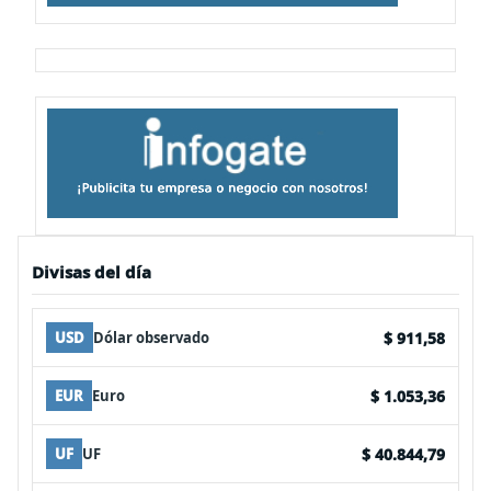
Divisas del día
$ 911,58
USD
Dólar observado
$ 1.053,36
EUR
Euro
$ 40.844,79
UF
UF