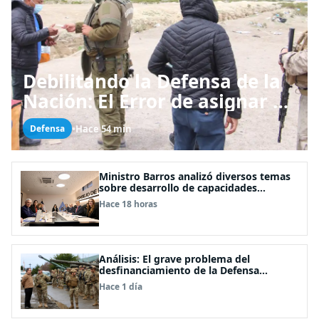
Debilitando la Defensa de la
Nación: El Error de asignar a
las FFAA labores policiales
•
Hace 54 min
Defensa
Ministro Barros analizó diversos temas
sobre desarrollo de capacidades
estratégicas en sesión del Consejo de
Hace 18 horas
Política Espacial
Análisis: El grave problema del
desfinanciamiento de la Defensa
Nacional
Hace 1 día