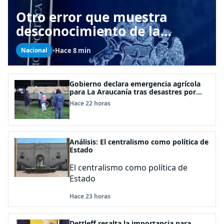
Otro error que muestra
desconocimiento de la
Constitución: Articulo 1
•
Hace 8 min
Nacional
consagra resguardar la
seguridad nacional y
proteger a los ciudadanos
Gobierno declara emergencia agrícola
para La Araucanía tras desastres por
pasos de sistemas frontales
Hace 22 horas
Análisis: El centralismo como política de
Estado
El centralismo como política de
Estado
Hace 23 horas
Dettleff resalta la importancia para