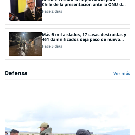
Chile de la presentación ante la ONU de
la Plataforma Continental Extendida del
Hace 2 días
Archipiélago Juan Fernández
Más 6 mil aislados, 17 casas destruidas y
461 damnificados deja paso de nuevo
sistema frontal
Hace 3 días
Defensa
Ver más