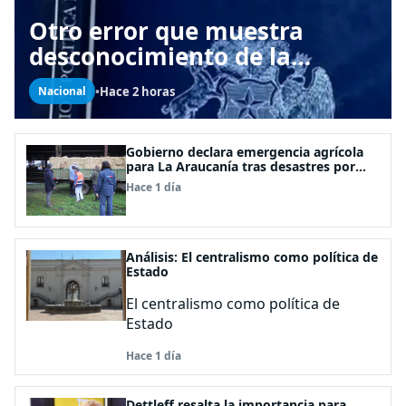
Otro error que muestra
desconocimiento de la
Constitución: Artículo 1
•
Hace 2 horas
Nacional
consagra resguardar la
seguridad nacional y
proteger a los ciudadanos
Gobierno declara emergencia agrícola
para La Araucanía tras desastres por
pasos de sistemas frontales
Hace 1 día
Análisis: El centralismo como política de
Estado
El centralismo como política de
Estado
Hace 1 día
Dettleff resalta la importancia para