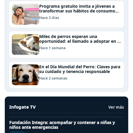
Programa gratuito invita a jóvenes a
transformar sus hábitos de consumo
cosmético, alimenticio y de moda
Hace 3 días
Miles de perros esperan una
oportunidad: el llamado a adoptar en el
Día Internacional del Perro Callejero
Hace 1 semana
En el Día Mundial del Perro: Claves para
su cuidado y tenencia responsable
Hace 2 semanas
Infogate TV
Ver más
Fundación Integra: acompañar y contener a niñas y
niños ante emergencias