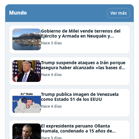
Mundo
Ver más
Gobierno de Milei vende terrenos del
Ejército y Armada en Neuquén y
Ushuaia
Hace 3 días
Trump suspende ataques a Irán porque
asegura haber alcanzado «las bases de
un acuerdo»
Hace 4 días
Trump publica imagen de Venezuela
como Estado 51 de los EEUU
Hace 4 días
El expresidente peruano Ollanta
Humala, condenado a 15 años de
cárcel, sale libre al anularse su caso
Hace 5 días