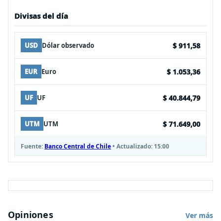
Divisas del día
$ 911,58
USD
Dólar observado
$ 1.053,36
EUR
Euro
$ 40.844,79
UF
UF
$ 71.649,00
UTM
UTM
Fuente:
Banco Central de Chile
• Actualizado:
15:00
Opiniones
Ver más