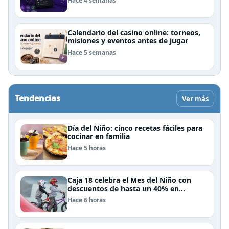
Hace 4 semanas
Calendario del casino online: torneos,
misiones y eventos antes de jugar
Hace 5 semanas
Tendencias
Ver más
Día del Niño: cinco recetas fáciles para
cocinar en familia
Hace 5 horas
Caja 18 celebra el Mes del Niño con
descuentos de hasta un 40% en
panoramas, cine, shows y streaming
Hace 6 horas