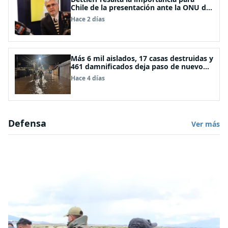
Chile de la presentación ante la ONU de
la Plataforma Continental Extendida del
Hace 2 días
Archipiélago Juan Fernández
Más 6 mil aislados, 17 casas destruidas y
461 damnificados deja paso de nuevo
sistema frontal
Hace 4 días
Defensa
Ver más