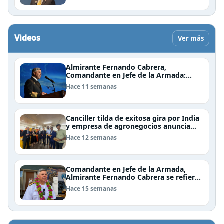
Videos
Ver más
Almirante Fernando Cabrera,
Comandante en Jefe de la Armada:
"Somos una nación Americana,
Hace 11 semanas
Polinésica y Antártica; bioceánica y
tricontinental, cuyo destino se definen
en el mar"
Canciller tilda de exitosa gira por India
y empresa de agronegocios anuncia
aumento de importaciones chilenas
Hace 12 semanas
Comandante en Jefe de la Armada,
Almirante Fernando Cabrera se refiere
al trabajo que realiza la Armada en
Hace 15 semanas
Rapa Nui