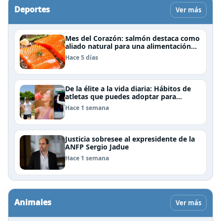
Deportes
Ver más
Mes del Corazón: salmón destaca como
aliado natural para una alimentación
rica en Omega-3
Hace 5 días
De la élite a la vida diaria: Hábitos de
atletas que puedes adoptar para
mejorar tu rendimiento físico
Hace 1 semana
Justicia sobresee al expresidente de la
ANFP Sergio Jadue
Hace 1 semana
Animales
Ver más