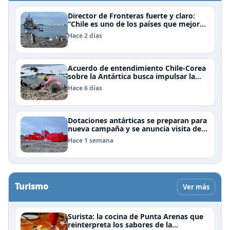
Director de Fronteras fuerte y claro:
“Chile es uno de los países que mejor
derechos tiene para sustentar una
Hace 2 días
reclamación de territorio antártico”
Acuerdo de entendimiento Chile-Corea
sobre la Antártica busca impulsar la
investigación científica
Hace 6 días
Dotaciones antárticas se preparan para
nueva campaña y se anuncia visita de
Pdte Kast y su gabinete al continente
Hace 1 semana
blanco
Turismo
Ver más
Surista: la cocina de Punta Arenas que
reinterpreta los sabores de la