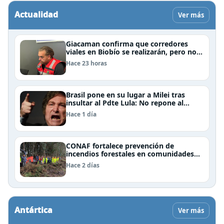
Actualidad
Ver más
Giacaman confirma que corredores
viales en Biobío se realizarán, pero no
por la vía de la concesión
Hace 23 horas
Brasil pone en su lugar a Milei tras
insultar al Pdte Lula: No repone al
embajador en BBSS y rebaja la relación
Hace 1 día
bilateral
CONAF fortalece prevención de
incendios forestales en comunidades
de Temuco y Galvarino
Hace 2 días
Antártica
Ver más