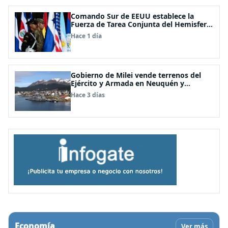
Comando Sur de EEUU establece la
Fuerza de Tarea Conjunta del Hemisferio
Occidental: Incluye a Chile
Hace 1 día
Gobierno de Milei vende terrenos del
Ejército y Armada en Neuquén y
Ushuaia
Hace 3 días
Economía
Ver más