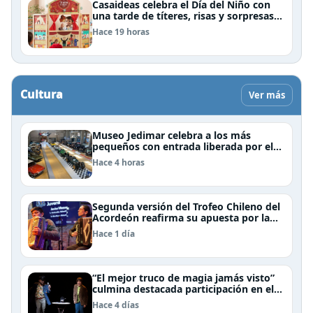
Casaideas celebra el Día del Niño con
una tarde de títeres, risas y sorpresas
en el Mall Plaza Vespucio
Hace 19 horas
Cultura
Ver más
Museo Jedimar celebra a los más
pequeños con entrada liberada por el
Día del Niño
Hace 4 horas
Segunda versión del Trofeo Chileno del
Acordeón reafirma su apuesta por la
profesionalización del instrumento en
Hace 1 día
Chile
“El mejor truco de magia jamás visto”
culmina destacada participación en el
Festival Off Avignon 2026
Hace 4 días