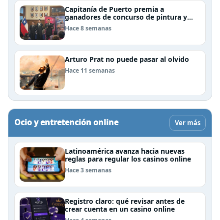
Capitanía de Puerto premia a
ganadores de concurso de pintura y
cierra el Mes del Mar en Puerto Natales
Hace 8 semanas
Arturo Prat no puede pasar al olvido
Hace 11 semanas
Ocio y entretención online
Ver más
Latinoamérica avanza hacia nuevas
reglas para regular los casinos online
Hace 3 semanas
Registro claro: qué revisar antes de
crear cuenta en un casino online