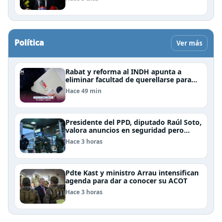
Política
Ver más
Rabat y reforma al INDH apunta a
eliminar facultad de querellarse para
hacerlo “consultivo”
Hace 49 min
Presidente del PPD, diputado Raúl Soto,
valora anuncios en seguridad pero
advierte ausencia clave: alzamiento del
Hace 3 horas
secreto bancario
Pdte Kast y ministro Arrau intensifican
agenda para dar a conocer su ACOT
Hace 3 horas