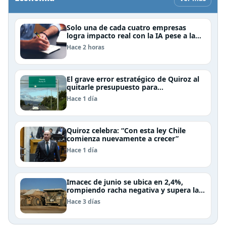
Solo una de cada cuatro empresas
logra impacto real con la IA pese a la
inversión, según el Foro Económico
Hace 2 horas
Mundial
El grave error estratégico de Quiroz al
quitarle presupuesto para
infraestructura vial del Biobío
Hace 1 día
Quiroz celebra: “Con esta ley Chile
comienza nuevamente a crecer”
Hace 1 día
Imacec de junio se ubica en 2,4%,
rompiendo racha negativa y supera las
expectativas
Hace 3 días