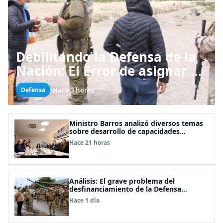
Debilitando la Defensa de la
Nación: El Error de asignar a
las FFAA labores policiales
•
Hace 3 horas
Defensa
Ministro Barros analizó diversos temas
sobre desarrollo de capacidades
estratégicas en sesión del Consejo de
Hace 21 horas
Política Espacial
Análisis: El grave problema del
desfinanciamiento de la Defensa
Nacional
Hace 1 día