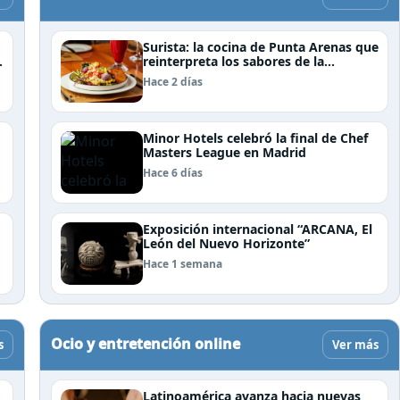
Surista: la cocina de Punta Arenas que
reinterpreta los sabores de la
Patagonia
Hace 2 días
Minor Hotels celebró la final de Chef
Masters League en Madrid
Hace 6 días
Exposición internacional “ARCANA, El
León del Nuevo Horizonte”
Hace 1 semana
Ocio y entretención online
s
Ver más
Latinoamérica avanza hacia nuevas