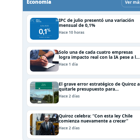
Economía
Ver má
IPC de julio presentó una variación
mensual de 0,1%
Hace 10 horas
Solo una de cada cuatro empresas
logra impacto real con la IA pese a la
inversión, según el Foro Económico
Hace 1 día
Mundial
El grave error estratégico de Quiroz a
quitarle presupuesto para
infraestructura vial del Biobío
Hace 2 días
Quiroz celebra: “Con esta ley Chile
comienza nuevamente a crecer”
Hace 2 días