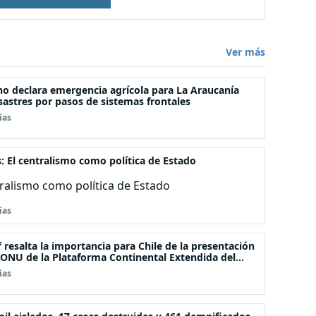
Ver más
o declara emergencia agrícola para La Araucanía
sastres por pasos de sistemas frontales
ías
s: El centralismo como política de Estado
tralismo como política de Estado
ías
f resalta la importancia para Chile de la presentación
 ONU de la Plataforma Continental Extendida del
iélago Juan Fernández
ías