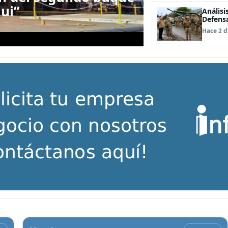
ui”
Análisi
Defens
Hace 2 d