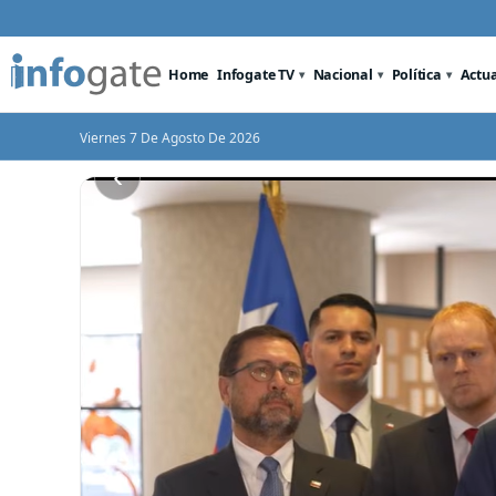
Home
Infogate TV
Nacional
Política
Actu
Viernes 7 De Agosto De 2026
‹
Pdte Kast dice que FFAA en barrios
Arrau insiste en que no es
epción
críticos será de colaboración y no
una ley de alzamiento del 
ión entre
sustituye rol de policías en control del