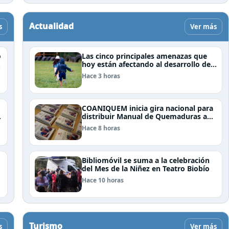
Actualidad
s
Ver más
o
Las cinco principales amenazas que
hoy están afectando al desarrollo de
los niños en Chile
Hace 3 horas
COANIQUEM inicia gira nacional para
e
distribuir Manual de Quemaduras a
profesionales de la salud
Hace 8 horas
Bibliomóvil se suma a la celebración
del Mes de la Niñez en Teatro Biobío
l
Hace 10 horas
Turismo
s
Ver más