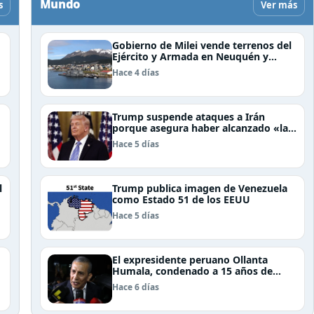
Mundo
s
Ver más
Gobierno de Milei vende terrenos del
Ejército y Armada en Neuquén y
Ushuaia
Hace 4 días
Trump suspende ataques a Irán
porque asegura haber alcanzado «las
bases de un acuerdo»
Hace 5 días
l
Trump publica imagen de Venezuela
como Estado 51 de los EEUU
Hace 5 días
El expresidente peruano Ollanta
Humala, condenado a 15 años de
cárcel, sale libre al anularse su caso
Hace 6 días