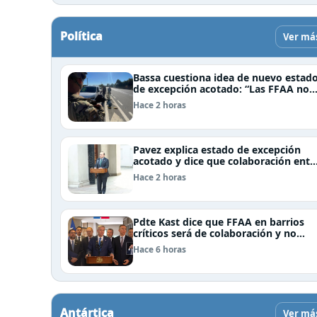
Política
Ver má
Bassa cuestiona idea de nuevo estad
de excepción acotado: “Las FFAA no
son policías”
Hace 2 horas
Pavez explica estado de excepción
acotado y dice que colaboración entr
FFAA y policías, “es algo del todo
Hace 2 horas
pertinente analizar”
Pdte Kast dice que FFAA en barrios
críticos será de colaboración y no
sustituye rol de policías en control de
Hace 6 horas
orden público
Antártica
Ver má