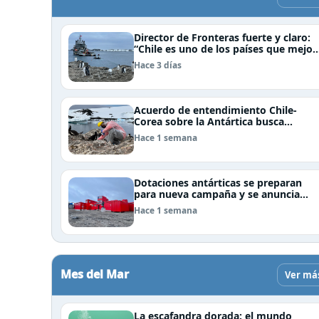
Director de Fronteras fuerte y claro:
“Chile es uno de los países que mejor
derechos tiene para sustentar una
Hace 3 días
reclamación de territorio antártico”
Acuerdo de entendimiento Chile-
Corea sobre la Antártica busca
impulsar la investigación científica
Hace 1 semana
Dotaciones antárticas se preparan
para nueva campaña y se anuncia
visita de Pdte Kast y su gabinete al
Hace 1 semana
continente blanco
Mes del Mar
Ver má
La escafandra dorada: el mundo