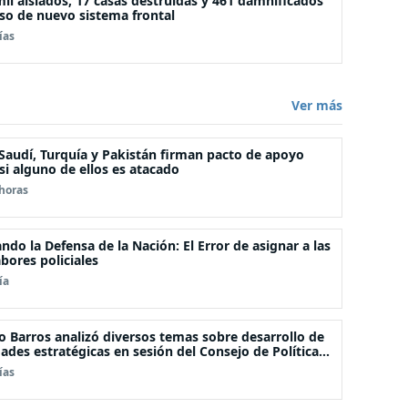
il aislados, 17 casas destruidas y 461 damnificados
so de nuevo sistema frontal
ías
Ver más
Saudí, Turquía y Pakistán firman pacto de apoyo
 si alguno de ellos es atacado
horas
ando la Defensa de la Nación: El Error de asignar a las
bores policiales
ía
o Barros analizó diversos temas sobre desarrollo de
ades estratégicas en sesión del Consejo de Política
l
ías