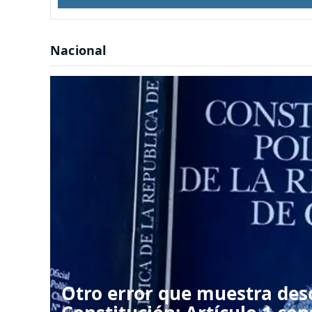
Defensa
•
Hace 1 día
Política
•
Hace 7 horas
Nacional
Nacional
•
Hace 1 día
Otro error que muestra des