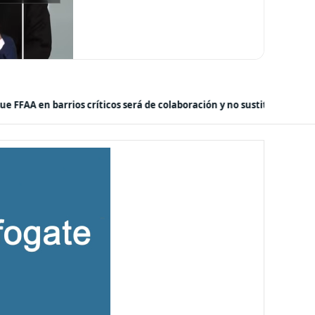
ración
-
 y no sustituye rol de policías en control del orden público
Polític