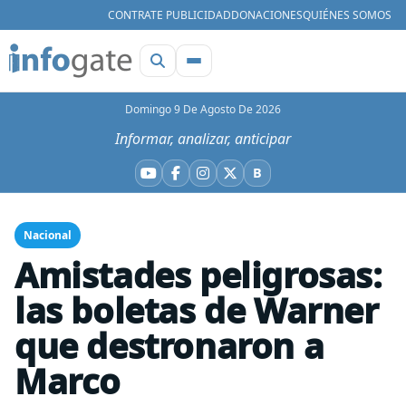
CONTRATE PUBLICIDAD
DONACIONES
QUIÉNES SOMOS
Domingo 9 De Agosto De 2026
Informar, analizar, anticipar
B
YouTube
Facebook
Instagram
X
Bluesky
Nacional
Amistades peligrosas:
las boletas de Warner
que destronaron a
Marco