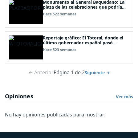
Monumento al General Baquedano: La
plaza de las celebraciones que podría
terminar
Hace 522 semanas
Reportaje gráfico: El Totoral, donde el
último gobernador español pasó
huyendo de los patriotas
Hace 523 semanas
← Anterior
Página 1 de 2
Siguiente →
Opiniones
Ver más
No hay opiniones publicadas para mostrar.