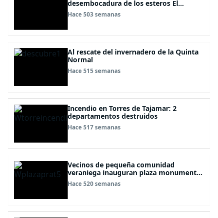
desembocadura de los esteros El
Membrillo y El Yugo.
Hace 503 semanas
Al rescate del invernadero de la Quinta
Normal
Hace 515 semanas
Incendio en Torres de Tajamar: 2
departamentos destruidos
Hace 517 semanas
Vecinos de pequeña comunidad
veraniega inauguran plaza monumento
a Arturo Prat
Hace 520 semanas