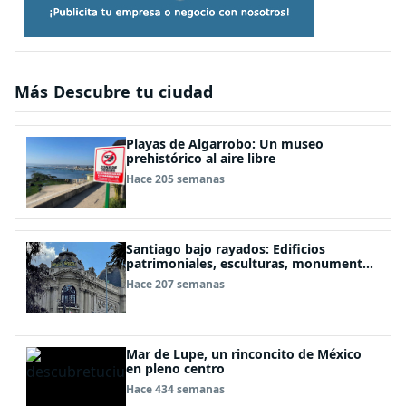
Más Descubre tu ciudad
Playas de Algarrobo: Un museo
prehistórico al aire libre
Hace 205 semanas
Santiago bajo rayados: Edificios
patrimoniales, esculturas, monumentos
y lo que sea está pintarrajeado
Hace 207 semanas
Mar de Lupe, un rinconcito de México
en pleno centro
Hace 434 semanas