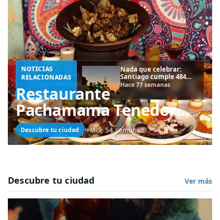
NOTICIAS
Nada que celebrar:
Santiago cumple 484
RELACIONADAS
años sumido en la
Hace 77 semanas
Restaurante
decadencia,
delincuencia y
Pachamama Tenedor
abandono
Libre: Un espacio de
•
Hace 54 semanas
Descubre tu ciudad
difusión cultural de la
gastronomía andina
peruana
Descubre tu ciudad
Ver más