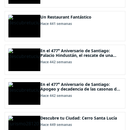
Un Restaurant Fantástico
Hace 441 semanas
En el 477° Aniversario de Santiago:
Palacio Hindustán, el rescate de una
joya arquitectónica en pleno centro de
Hace 442 semanas
Santiago
En el 477° Aniversario de Santiago:
Apogeo y decadencia de las casonas de
la calle República
Hace 442 semanas
Descubre tu Ciudad: Cerro Santa Lucía
Hace 449 semanas