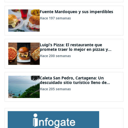
Fuente Mardoqueo y sus imperdibles
Hace 197 semanas
Luigi’s Pizza: El restaurante que
promete traer lo mejor en pizzas y
hamburguesas inspiradas en popular
Hace 200 semanas
local neoyorkino
Caleta San Pedro, Cartagena: Un
descuidado sitio turístico lleno de
leyendas
Hace 205 semanas