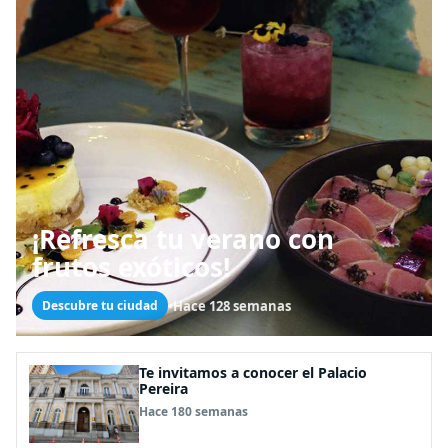
¡Refresca tu verano con
frutos exóticos!
•
Hace 128 semanas
Descubre tu ciudad
Te invitamos a conocer el Palacio
Pereira
Hace 180 semanas