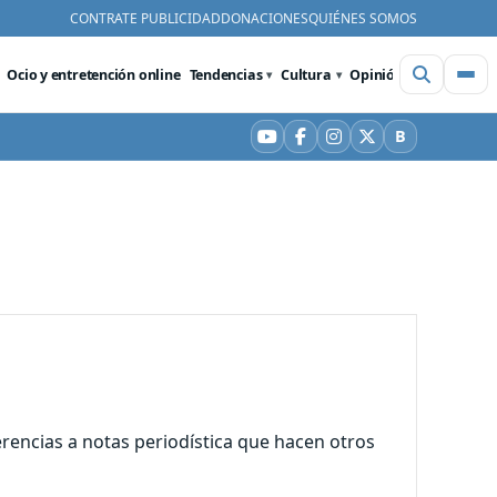
CONTRATE PUBLICIDAD
DONACIONES
QUIÉNES SOMOS
Ocio y entretención online
Tendencias
Cultura
Opinión
Videos
De
B
YouTube
Facebook
Instagram
X
Bluesky
erencias a notas periodística que hacen otros