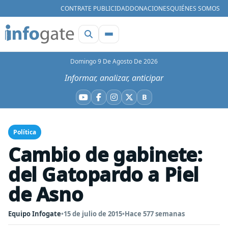
CONTRATE PUBLICIDAD
DONACIONES
QUIÉNES SOMOS
Domingo 9 De Agosto De 2026
Informar, analizar, anticipar
B
YouTube
Facebook
Instagram
X
Bluesky
Política
Cambio de gabinete:
del Gatopardo a Piel
de Asno
Equipo Infogate
•
15 de julio de 2015
•
Hace 577 semanas