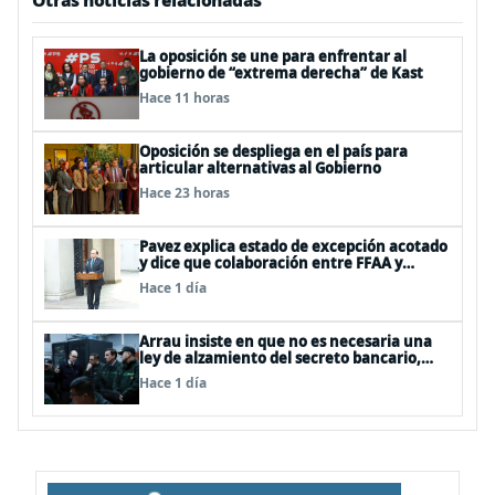
Otras noticias relacionadas
La oposición se une para enfrentar al
gobierno de “extrema derecha” de Kast
Hace 11 horas
Oposición se despliega en el país para
articular alternativas al Gobierno
Hace 23 horas
Pavez explica estado de excepción acotado
y dice que colaboración entre FFAA y
policías, “es algo del todo pertinente
Hace 1 día
analizar”
Arrau insiste en que no es necesaria una
ley de alzamiento del secreto bancario,
porque ya existe
Hace 1 día