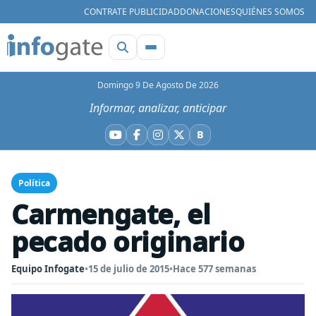
CONTRATE PUBLICIDAD
DONACIONES
QUIÉNES SOMOS
Domingo 9 De Agosto De 2026
Informar, analizar, anticipar
B
YouTube
Facebook
Instagram
X
Bluesky
Política
Carmengate, el
pecado originario
Equipo Infogate
•
15 de julio de 2015
•
Hace 577 semanas