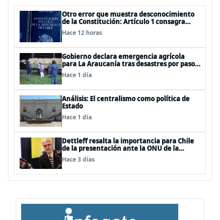
Otro error que muestra desconocimiento
de la Constitución: Artículo 1 consagra
resguardar la seguridad nacional y
Hace 12 horas
proteger a los ciudadanos
Gobierno declara emergencia agrícola
para La Araucanía tras desastres por pasos
de sistemas frontales
Hace 1 día
Análisis: El centralismo como política de
Estado
Hace 1 día
Dettleff resalta la importancia para Chile
de la presentación ante la ONU de la
Plataforma Continental Extendida del
Hace 3 días
Archipiélago Juan Fernández