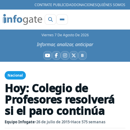
CONTRATE PUBLICIDAD
DONACIONES
QUIÉNES SOMOS
Viernes 7 De Agosto De 2026
Informar, analizar, anticipar
B
YouTube
Facebook
Instagram
X
Bluesky
Nacional
Hoy: Colegio de
Profesores resolverá
si el paro continúa
Equipo Infogate
•
26 de julio de 2015
•
Hace 575 semanas