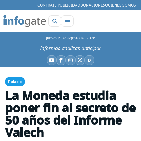
CONTRATE PUBLICIDAD
DONACIONES
QUIÉNES SOMOS
Jueves 6 De Agosto De 2026
Informar, analizar, anticipar
B
YouTube
Facebook
Instagram
X
Bluesky
Palacio
La Moneda estudia
poner fin al secreto de
50 años del Informe
Valech