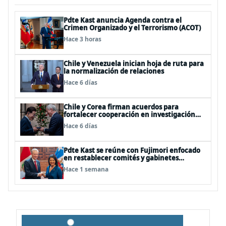
Pdte Kast anuncia Agenda contra el
Crimen Organizado y el Terrorismo (ACOT)
Hace 3 horas
Chile y Venezuela inician hoja de ruta para
la normalización de relaciones
Hace 6 días
Chile y Corea firman acuerdos para
fortalecer cooperación en investigación
antártica, minería, seguridad
Hace 6 días
Pdte Kast se reúne con Fujimori enfocado
en restablecer comités y gabinetes
binacionales y potenciar relaciones
Hace 1 semana
comerciales