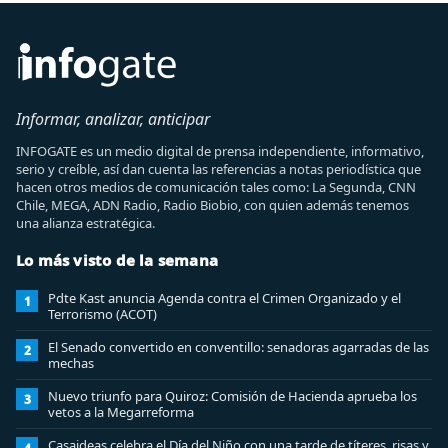
Informar, analizar, anticipar
INFOGATE es un medio digital de prensa independiente, informativo,
serio y creíble, así dan cuenta las referencias a notas periodística que
hacen otros medios de comunicación tales como: La Segunda, CNN
Chile, MEGA, ADN Radio, Radio Biobio, con quien además tenemos
una alianza estratégica.
Lo más visto de la semana
Pdte Kast anuncia Agenda contra el Crimen Organizado y el
1
Terrorismo (ACOT)
El Senado convertido en conventillo: senadoras agarradas de las
2
mechas
Nuevo triunfo para Quiroz: Comisión de Hacienda aprueba los
3
vetos a la Megarreforma
Casaideas celebra el Día del Niño con una tarde de títeres, risas y