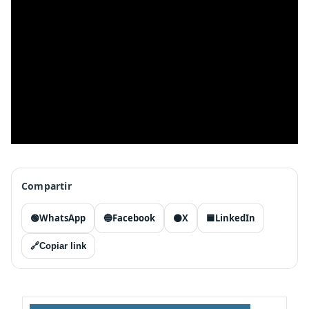
Compartir
🟢
WhatsApp
🔵
Facebook
⚫
X
🟦
LinkedIn
🔗
Copiar link