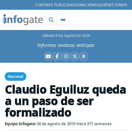
CONTRATE PUBLICIDAD
DONACIONES
QUIÉNES SOMOS
Sábado 8 De Agosto De 2026
Informar, analizar, anticipar
B
YouTube
Facebook
Instagram
X
Bluesky
Nacional
Claudio Eguiluz queda
a un paso de ser
formalizado
Equipo Infogate
•
26 de agosto de 2015
•
Hace 571 semanas