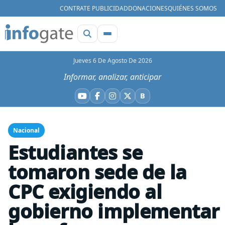
CONTRATE PUBLICIDAD
DONACIONES
QUIÉNES SOMOS
Jueves 6 De Agosto De 2026
Informar, analizar, anticipar
B
YouTube
Facebook
Instagram
X
Bluesky
Nacional
Estudiantes se
tomaron sede de la
CPC exigiendo al
gobierno implementar