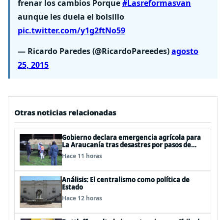
frenar los cambios Porque
#Lasreformasvan
aunque les duela el bolsillo
pic.twitter.com/y1g2ftNo59
— Ricardo Paredes (@RicardoPareedes)
agosto
25, 2015
Otras noticias relacionadas
Gobierno declara emergencia agrícola para
La Araucanía tras desastres por pasos de
sistemas frontales
Hace 11 horas
Análisis: El centralismo como política de
Estado
Hace 12 horas