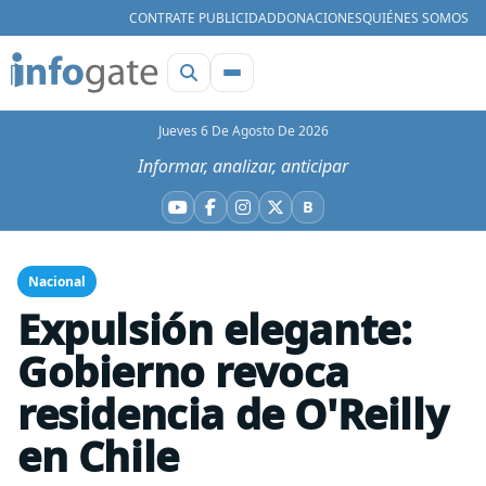
CONTRATE PUBLICIDAD
DONACIONES
QUIÉNES SOMOS
Jueves 6 De Agosto De 2026
Informar, analizar, anticipar
B
YouTube
Facebook
Instagram
X
Bluesky
Nacional
Expulsión elegante:
Gobierno revoca
residencia de O'Reilly
en Chile