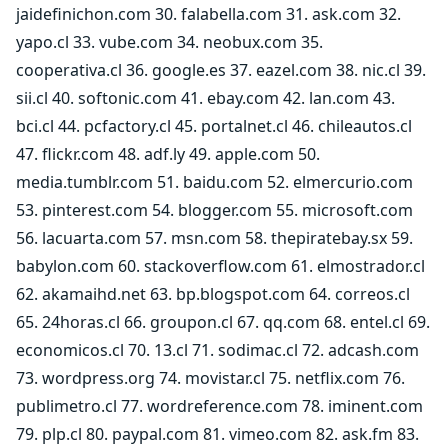
jaidefinichon.com 30. falabella.com 31. ask.com 32.
yapo.cl 33. vube.com 34. neobux.com 35.
cooperativa.cl 36. google.es 37. eazel.com 38. nic.cl 39.
sii.cl 40. softonic.com 41. ebay.com 42. lan.com 43.
bci.cl 44. pcfactory.cl 45. portalnet.cl 46. chileautos.cl
47. flickr.com 48. adf.ly 49. apple.com 50.
media.tumblr.com 51. baidu.com 52. elmercurio.com
53. pinterest.com 54. blogger.com 55. microsoft.com
56. lacuarta.com 57. msn.com 58. thepiratebay.sx 59.
babylon.com 60. stackoverflow.com 61. elmostrador.cl
62. akamaihd.net 63. bp.blogspot.com 64. correos.cl
65. 24horas.cl 66. groupon.cl 67. qq.com 68. entel.cl 69.
economicos.cl 70. 13.cl 71. sodimac.cl 72. adcash.com
73. wordpress.org 74. movistar.cl 75. netflix.com 76.
publimetro.cl 77. wordreference.com 78. iminent.com
79. plp.cl 80. paypal.com 81. vimeo.com 82. ask.fm 83.