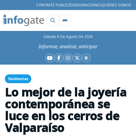
CONTRATE PUBLICIDAD
DONACIONES
QUIÉNES SOMOS
Sábado 8 De Agosto De 2026
Informar, analizar, anticipar
B
YouTube
Facebook
Instagram
X
Bluesky
Tendencias
Lo mejor de la joyería
contemporánea se
luce en los cerros de
Valparaíso