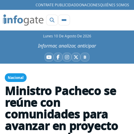
CONTRATE PUBLICIDAD
DONACIONES
QUIÉNES SOMOS
Lunes 10 De Agosto De 2026
Informar, analizar, anticipar
B
YouTube
Facebook
Instagram
X
Bluesky
Nacional
Ministro Pacheco se
reúne con
comunidades para
avanzar en proyecto