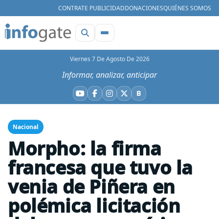
CONTRATE PUBLICIDAD
DONACIONES
QUIÉNES SOMOS
Viernes 7 De Agosto De 2026
Informar, analizar, anticipar
B
YouTube
Facebook
Instagram
X
Bluesky
Nacional
Morpho: la firma
francesa que tuvo la
venia de Piñera en
polémica licitación