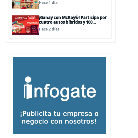
sorpresas en el Mall Plaza Vespucio
Hace 1 día
¡Ganay con McKay®! Participa por
cuatro autos híbridos y 100
premios de $500.000
Hace 2 días