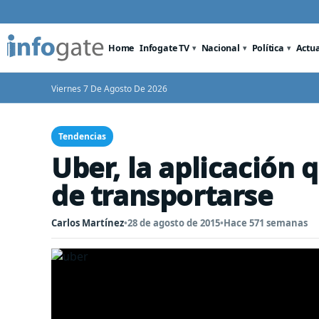
Home
Infogate TV
Nacional
Política
Actu
Viernes 7 De Agosto De 2026
Tendencias
Uber, la aplicación
de transportarse
Carlos Martínez
•
28 de agosto de 2015
•
Hace 571 semanas