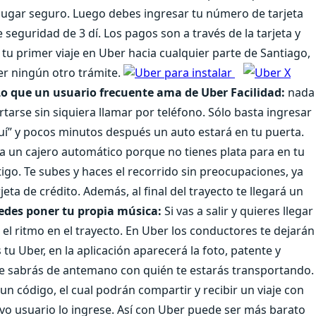
lugar seguro. Luego debes ingresar tu número de tarjeta
 seguridad de 3 dí. Los pagos son a través de la tarjeta y
 tu primer viaje en Uber hacia cualquier parte de Santiago,
er ningún otro trámite.
Lo que un usuario frecuente ama de Uber
Facilidad:
nada
tarse sin siquiera llamar por teléfono. Sólo basta ingresar
aquí” y pocos minutos después un auto estará en tu puerta.
 a un cajero automático porque no tienes plata para en tu
tigo. Te subes y haces el recorrido sin preocupaciones, ya
ta de crédito. Además, al final del trayecto te llegará un
edes poner tu propia música:
Si vas a salir y quieres llegar
 el ritmo en el trayecto. En Uber los conductores te dejarán
tu Uber, en la aplicación aparecerá la foto, patente y
re sabrás de antemano con quién te estarás transportando.
un código, el cual podrán compartir y recibir un viaje con
vo usuario lo ingrese. Así con Uber puede ser más barato