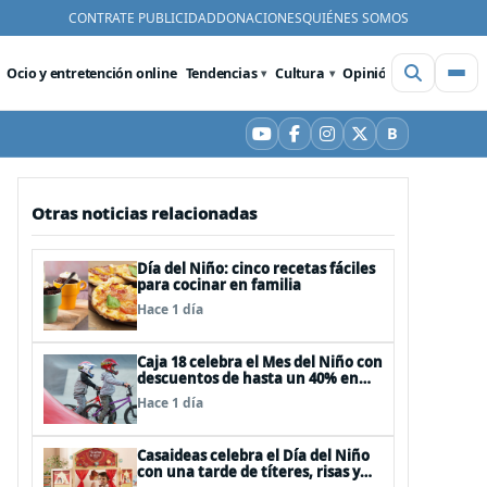
CONTRATE PUBLICIDAD
DONACIONES
QUIÉNES SOMOS
Ocio y entretención online
Tendencias
Cultura
Opinión
Videos
De
B
YouTube
Facebook
Instagram
X
Bluesky
Otras noticias relacionadas
Día del Niño: cinco recetas fáciles
para cocinar en familia
Hace 1 día
Caja 18 celebra el Mes del Niño con
descuentos de hasta un 40% en
panoramas, cine, shows y
Hace 1 día
streaming
Casaideas celebra el Día del Niño
con una tarde de títeres, risas y