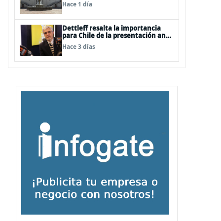
Hace 1 día
Dettleff resalta la importancia
para Chile de la presentación ante
la ONU de la Plataforma
Hace 3 días
Continental Extendida del
Archipiélago Juan Fernández