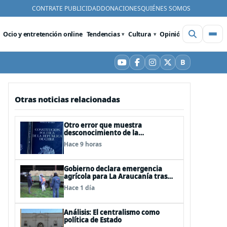
CONTRATE PUBLICIDAD
DONACIONES
QUIÉNES SOMOS
Ocio y entretención online
Tendencias
Cultura
Opinión
Videos
De
B
YouTube
Facebook
Instagram
X
Bluesky
Otras noticias relacionadas
Otro error que muestra
desconocimiento de la
Constitución: Artículo 1 consagra
Hace 9 horas
resguardar la seguridad nacional y
proteger a los ciudadanos
Gobierno declara emergencia
agrícola para La Araucanía tras
desastres por pasos de sistemas
Hace 1 día
frontales
Análisis: El centralismo como
política de Estado