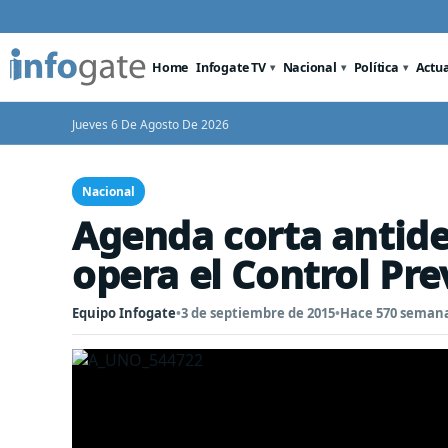
Home
Infogate TV
Nacional
Política
Actu
Jueves 6 De Agosto De 2026
Nacional
Agenda corta antid
opera el Control Pre
Equipo Infogate
•
3 de septiembre de 2015
•
Hace 570 seman