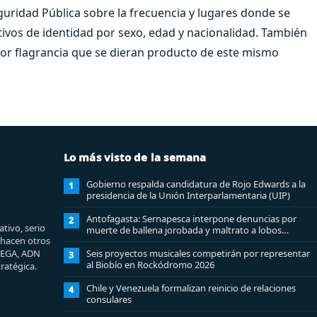
eguridad Pública sobre la frecuencia y lugares donde se
ivos de identidad por sexo, edad y nacionalidad. También
or flagrancia que se dieran producto de este mismo
Lo más visto de la semana
Gobierno respalda candidatura de Rojo Edwards a la
1
presidencia de la Unión Interparlamentaria (UIP)
Antofagasta: Sernapesca interpone denuncias por
2
tivo, serio
muerte de ballena jorobada y maltrato a lobos
e hacen otros
marinos
MEGA, ADN
Seis proyectos musicales competirán por representar
3
al Biobío en Rockódromo 2026
ratégica.
Chile y Venezuela formalizan reinicio de relaciones
4
consulares