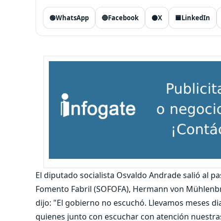
🟢
WhatsApp
🔵
Facebook
⚫
X
🟦
LinkedIn
El diputado socialista Osvaldo Andrade salió al pa
Fomento Fabril (SOFOFA), Hermann von Mühlenbroc
dijo: "El gobierno no escuchó. Llevamos meses di
quienes junto con escuchar con atención nuestra