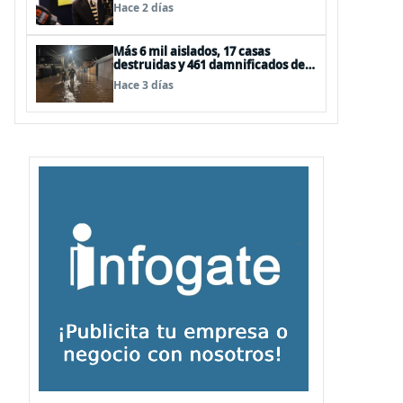
la ONU de la Plataforma
Hace 2 días
Continental Extendida del
Archipiélago Juan Fernández
Más 6 mil aislados, 17 casas
destruidas y 461 damnificados deja
paso de nuevo sistema frontal
Hace 3 días