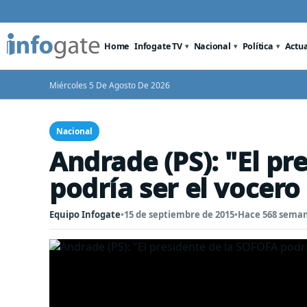
Home
Infogate TV
Nacional
Política
Actu
Miércoles 5 De Agosto De 2026
Nacional
Andrade (PS): "El pr
podría ser el vocero
Equipo Infogate
•
15 de septiembre de 2015
•
Hace 568 sema