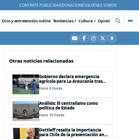
CONTRATE PUBLICIDAD
DONACIONES
QUIÉNES SOMOS
Ocio y entretención online
Tendencias
Cultura
Opinión
Videos
De
B
YouTube
Facebook
Instagram
X
Bluesky
Otras noticias relacionadas
Gobierno declara emergencia
agrícola para La Araucanía tras
desastres por pasos de sistemas
Hace 8 horas
frontales
Análisis: El centralismo como
política de Estado
Hace 10 horas
Dettleff resalta la importancia
para Chile de la presentación ante