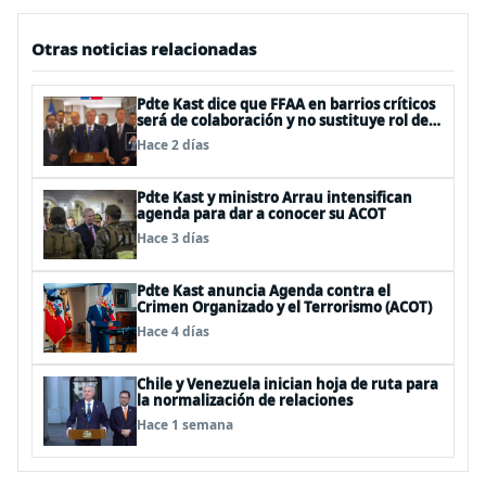
Otras noticias relacionadas
Pdte Kast dice que FFAA en barrios críticos
será de colaboración y no sustituye rol de
policías en control del orden público
Hace 2 días
Pdte Kast y ministro Arrau intensifican
agenda para dar a conocer su ACOT
Hace 3 días
Pdte Kast anuncia Agenda contra el
Crimen Organizado y el Terrorismo (ACOT)
Hace 4 días
Chile y Venezuela inician hoja de ruta para
la normalización de relaciones
Hace 1 semana