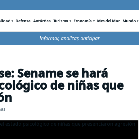
alidad
Defensa
Antártica
Turismo
Economía
Mes del Mar
Mundo
Informar, analizar, anticipar
se: Sename se hará
icológico de niñas que
ón
nas