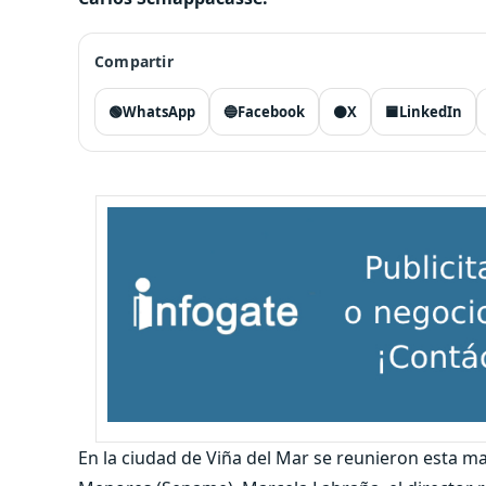
Compartir
🟢
WhatsApp
🔵
Facebook
⚫
X
🟦
LinkedIn
En la ciudad de Viña del Mar se reunieron esta ma