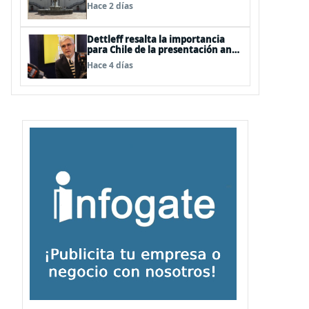
Hace 2 días
Dettleff resalta la importancia
para Chile de la presentación ante
la ONU de la Plataforma
Hace 4 días
Continental Extendida del
Archipiélago Juan Fernández