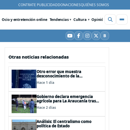
CONTRATE PUBLICIDAD
DONACIONES
QUIÉNES SOMOS
Ocio y entretención online
Tendencias
Cultura
Opinión
Videos
De
B
YouTube
Facebook
Instagram
X
Bluesky
Otras noticias relacionadas
Otro error que muestra
desconocimiento de la
Constitución: Artículo 1 consagra
Hace 1 día
resguardar la seguridad nacional y
proteger a los ciudadanos
Gobierno declara emergencia
agrícola para La Araucanía tras
desastres por pasos de sistemas
Hace 2 días
frontales
Análisis: El centralismo como
política de Estado