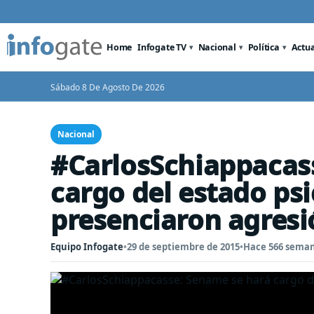
Home
Infogate TV
Nacional
Política
Actu
Sábado 8 De Agosto De 2026
Nacional
#CarlosSchiappacas
cargo del estado ps
presenciaron agresi
Equipo Infogate
•
29 de septiembre de 2015
•
Hace 566 sema