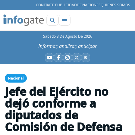
CONTRATE PUBLICIDAD
DONACIONES
QUIÉNES SOMOS
Sábado 8 De Agosto De 2026
Informar, analizar, anticipar
B
YouTube
Facebook
Instagram
X
Bluesky
Nacional
Jefe del Ejército no
dejó conforme a
diputados de
Comisión de Defensa