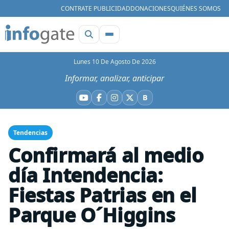
CONTRATE PUBLICIDAD
DONACIONES
QUIÉNES SOMOS
Lunes 10 De Agosto De 2026
Informar, analizar, anticipar
B
YouTube
Facebook
Instagram
X
Bluesky
Tendencias
Confirmará al medio
día Intendencia:
Fiestas Patrias en el
Parque O´Higgins