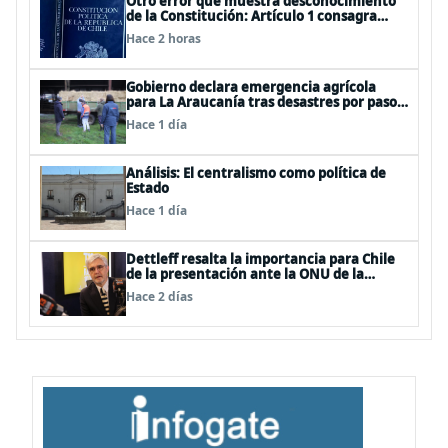
Otro error que muestra desconocimiento
de la Constitución: Artículo 1 consagra
resguardar la seguridad nacional y
Hace 2 horas
proteger a los ciudadanos
Gobierno declara emergencia agrícola
para La Araucanía tras desastres por pasos
de sistemas frontales
Hace 1 día
Análisis: El centralismo como política de
Estado
Hace 1 día
Dettleff resalta la importancia para Chile
de la presentación ante la ONU de la
Plataforma Continental Extendida del
Hace 2 días
Archipiélago Juan Fernández