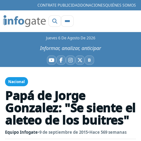
CONTRATE PUBLICIDAD
DONACIONES
QUIÉNES SOMOS
Jueves 6 De Agosto De 2026
Informar, analizar, anticipar
B
YouTube
Facebook
Instagram
X
Bluesky
Nacional
Papá de Jorge
Gonzalez: "Se siente el
aleteo de los buitres"
Equipo Infogate
•
9 de septiembre de 2015
•
Hace 569 semanas