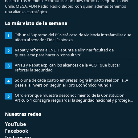
hacen otros medios de comunicación tales como: La Segunda, CNN
Chile, MEGA, ADN Radio, Radio Biobio, con quien además tenemos
una alianza estratégica.
Lo más visto de la semana
Tribunal Supremo del PS verá caso de violencia intrafamiliar que
1
afecta al senador Fidel Espinoza
Rabat y reforma al INDH apunta a eliminar facultad de
2
querellarse para hacerlo “consultivo”
Arrau y Rabat explican los alcances de la ACOT que buscar
3
reforzar la seguridad
Solo una de cada cuatro empresas logra impacto real con la IA
4
pese a la inversión, según el Foro Económico Mundial
Otro error que muestra desconocimiento de la Constitución:
5
Artículo 1 consagra resguardar la seguridad nacional y proteger
a los ciudadanos
Nuestras redes
YouTube
Facebook
Instagram