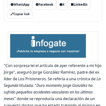
🟢
WhatsApp
🔵
Facebook
⚫
X
🟦
LinkedIn
🔗
Copiar link
"Con sorpresa leí el artículo de ayer referente a mi hijo
Jorge", aseguró Jorge González Ramírez, padre del ex
líder de Los Prisioneros. Se refería a una crónica de
La
Segunda
titulada: "
Duro momento Jorge González ha
sufrido pequeños accidentes vasculares en los últimos
meses
" donde se reproducía una declaración de un
supuesto doctor que ha estado tratando al músico en