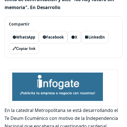
memoria". En Desarrollo
Compartir
🟢
WhatsApp
🔵
Facebook
⚫
X
🟦
LinkedIn
🔗
Copiar link
En la catedral Metropolitana se está desarrollando el
Te Deum Ecuménico con motivo de la Independencia
Nacional que encabeza el cuestionado cardenal