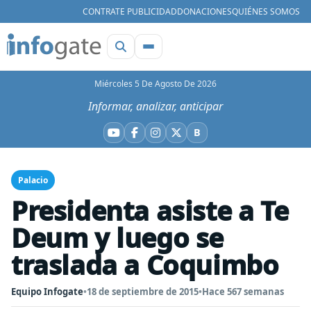
CONTRATE PUBLICIDAD
DONACIONES
QUIÉNES SOMOS
Miércoles 5 De Agosto De 2026
Informar, analizar, anticipar
B
YouTube
Facebook
Instagram
X
Bluesky
Palacio
Presidenta asiste a Te
Deum y luego se
traslada a Coquimbo
Equipo Infogate
•
18 de septiembre de 2015
•
Hace 567 semanas