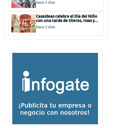
panoramas, cine, shows y
Hace 2 días
streaming
Casaideas celebra el Día del Niño
con una tarde de títeres, risas y
sorpresas en el Mall Plaza Vespucio
Hace 2 días