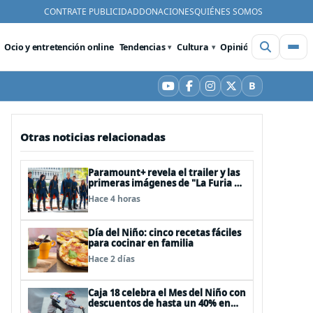
CONTRATE PUBLICIDAD
DONACIONES
QUIÉNES SOMOS
Ocio y entretención online
Tendencias
Cultura
Opinión
Videos
De
B
YouTube
Facebook
Instagram
X
Bluesky
Otras noticias relacionadas
Paramount+ revela el trailer y las
primeras imágenes de "La Furia de
los Thundermans"
Hace 4 horas
Día del Niño: cinco recetas fáciles
para cocinar en familia
Hace 2 días
Caja 18 celebra el Mes del Niño con
descuentos de hasta un 40% en