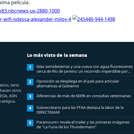
ima película.
Lo más visto de la semana
Islas semidesiertas y una cueva con agua fluorescente
1
cerca de Río de Janeiro: un recorrido imperdible por
Angra dos Reis
Oposición se despliega en el país para articular
2
tivo, serio
alternativas al Gobierno
e hacen otros
MEGA, ADN
Diferencias de más de 600% en consultas veterinarias
3
ratégica.
Subsecretario para las FFAA destaca la labor de la
4
DIRECTEMAR
Paramount+ revela el trailer y las primeras imágenes
5
de "La Furia de los Thundermans"