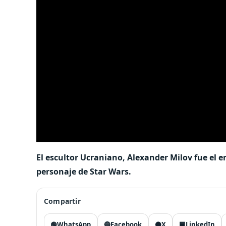
El escultor Ucraniano, Alexander Milov fue el 
personaje de Star Wars.
Compartir
🟢
WhatsApp
🔵
Facebook
⚫
X
🟦
LinkedIn