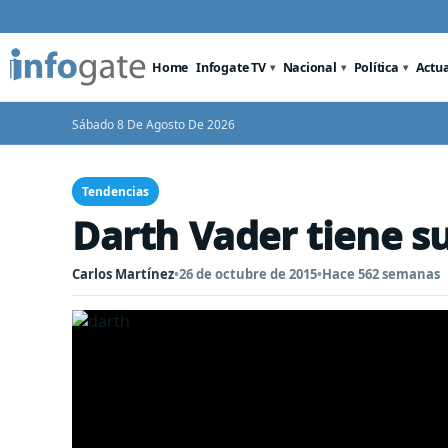
Home
Infogate TV
Nacional
Política
Actu
Sábado 8 De Agosto De 2026
Tendencias
Darth Vader tiene s
Carlos Martínez
•
26 de octubre de 2015
•
Hace 562 semanas