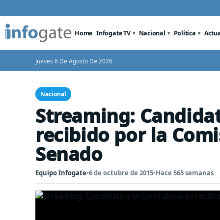
Home
Infogate TV
Nacional
Política
Actu
Jueves 6 De Agosto De 2026
Nacional
Streaming: Candidato
recibido por la Comi
Senado
Equipo Infogate
•
6 de octubre de 2015
•
Hace 565 semanas