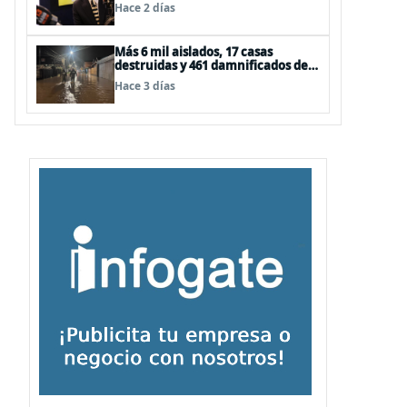
la ONU de la Plataforma
Hace 2 días
Continental Extendida del
Archipiélago Juan Fernández
Más 6 mil aislados, 17 casas
destruidas y 461 damnificados deja
paso de nuevo sistema frontal
Hace 3 días