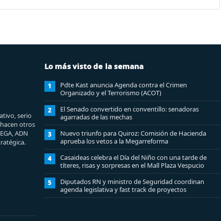
Lo más visto de la semana
Pdte Kast anuncia Agenda contra el Crimen
1
Organizado y el Terrorismo (ACOT)
El Senado convertido en conventillo: senadoras
2
tivo, serio
agarradas de las mechas
e hacen otros
MEGA, ADN
Nuevo triunfo para Quiroz: Comisión de Hacienda
3
aprueba los vetos a la Megarreforma
ratégica.
Casaideas celebra el Día del Niño con una tarde de
4
títeres, risas y sorpresas en el Mall Plaza Vespucio
Diputados RN y ministro de Seguridad coordinan
5
agenda legislativa y fast track de proyectos