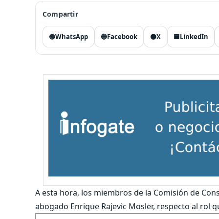
Compartir
🟢
WhatsApp
🔵
Facebook
⚫
X
🟦
LinkedIn
A esta hora, los miembros de la Comisión de Con
abogado Enrique Rajevic Mosler, respecto al rol q