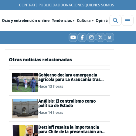
CONTRATE PUBLICIDAD
DONACIONES
QUIÉNES SOMOS
Ocio y entretención online
Tendencias
Cultura
Opinión
Videos
De
B
YouTube
Facebook
Instagram
X
Bluesky
Otras noticias relacionadas
Gobierno declara emergencia
agrícola para La Araucanía tras
desastres por pasos de sistemas
Hace 13 horas
frontales
Análisis: El centralismo como
política de Estado
Hace 14 horas
Dettleff resalta la importancia
para Chile de la presentación ante