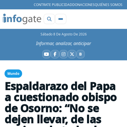
CONTRATE PUBLICIDAD
DONACIONES
QUIÉNES SOMOS
Sábado 8 De Agosto De 2026
Informar, analizar, anticipar
B
YouTube
Facebook
Instagram
X
Bluesky
Mundo
Espaldarazo del Papa
a cuestionado obispo
de Osorno: “No se
dejen llevar, de las