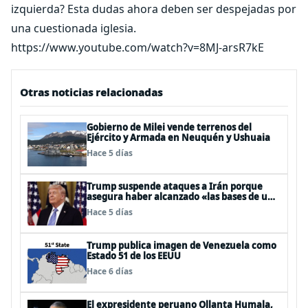
izquierda? Esta dudas ahora deben ser despejadas por
una cuestionada iglesia.
https://www.youtube.com/watch?v=8MJ-arsR7kE
Otras noticias relacionadas
Gobierno de Milei vende terrenos del
Ejército y Armada en Neuquén y Ushuaia
Hace 5 días
Trump suspende ataques a Irán porque
asegura haber alcanzado «las bases de un
acuerdo»
Hace 5 días
Trump publica imagen de Venezuela como
Estado 51 de los EEUU
Hace 6 días
El expresidente peruano Ollanta Humala,