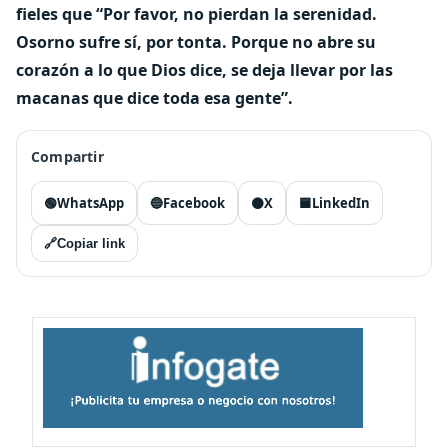
fieles que “Por favor, no pierdan la serenidad.
Osorno sufre sí, por tonta. Porque no abre su
corazón a lo que Dios dice, se deja llevar por las
macanas que dice toda esa gente”.
Compartir
🟢
WhatsApp
🔵
Facebook
⚫
X
🟦
LinkedIn
🔗
Copiar link