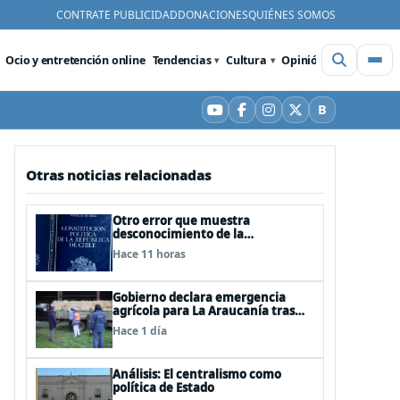
CONTRATE PUBLICIDAD
DONACIONES
QUIÉNES SOMOS
Ocio y entretención online
Tendencias
Cultura
Opinión
Videos
De
B
YouTube
Facebook
Instagram
X
Bluesky
Otras noticias relacionadas
Otro error que muestra
desconocimiento de la
Constitución: Artículo 1 consagra
Hace 11 horas
resguardar la seguridad nacional y
proteger a los ciudadanos
Gobierno declara emergencia
agrícola para La Araucanía tras
desastres por pasos de sistemas
Hace 1 día
frontales
Análisis: El centralismo como
política de Estado