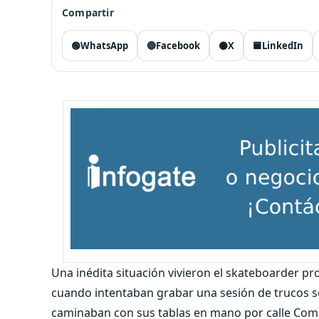
Compartir
🟢
WhatsApp
🔵
Facebook
⚫
X
🟦
LinkedIn
Una inédita situación vivieron el skateboarder pro
cuando intentaban grabar una sesión de trucos so
caminaban con sus tablas en mano por calle Comp