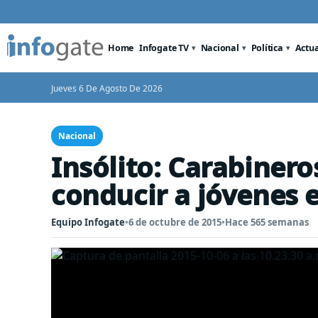
Home
Infogate TV
Nacional
Política
Actu
Jueves 6 De Agosto De 2026
Nacional
Insólito: Carabinero
conducir a jóvenes 
Equipo Infogate
•
6 de octubre de 2015
•
Hace 565 semanas