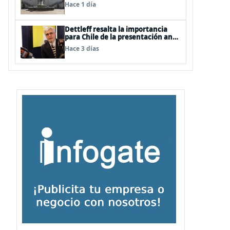
Hace 1 día
Dettleff resalta la importancia
para Chile de la presentación ante
la ONU de la Plataforma
Hace 3 días
Continental Extendida del
Archipiélago Juan Fernández