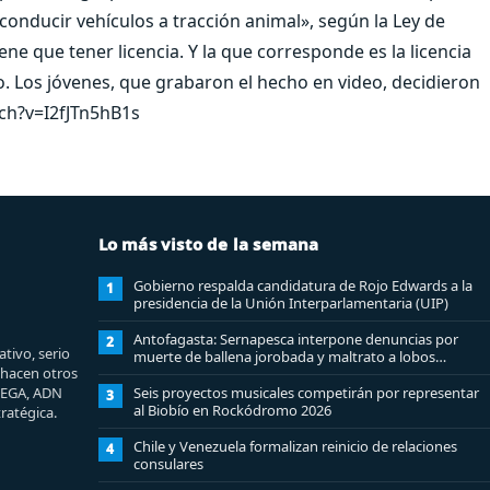
a conducir vehículos a tracción animal», según la Ley de
ene que tener licencia. Y la que corresponde es la licencia
ro. Los jóvenes, que grabaron el hecho en video, decidieron
tch?v=I2fJTn5hB1s
Lo más visto de la semana
Gobierno respalda candidatura de Rojo Edwards a la
1
presidencia de la Unión Interparlamentaria (UIP)
Antofagasta: Sernapesca interpone denuncias por
2
tivo, serio
muerte de ballena jorobada y maltrato a lobos
e hacen otros
marinos
MEGA, ADN
Seis proyectos musicales competirán por representar
3
al Biobío en Rockódromo 2026
ratégica.
Chile y Venezuela formalizan reinicio de relaciones
4
consulares