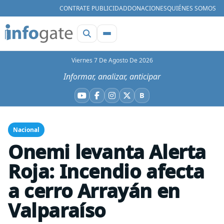
CONTRATE PUBLICIDAD
DONACIONES
QUIÉNES SOMOS
Viernes 7 De Agosto De 2026
Informar, analizar, anticipar
B
YouTube
Facebook
Instagram
X
Bluesky
Nacional
Onemi levanta Alerta
Roja: Incendio afecta
a cerro Arrayán en
Valparaíso