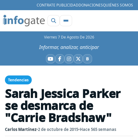
CONTRATE PUBLICIDAD
DONACIONES
QUIÉNES SOMOS
Viernes 7 De Agosto De 2026
Informar, analizar, anticipar
B
YouTube
Facebook
Instagram
X
Bluesky
Tendencias
Sarah Jessica Parker
se desmarca de
"Carrie Bradshaw"
Carlos Martínez
•
2 de octubre de 2015
•
Hace 565 semanas