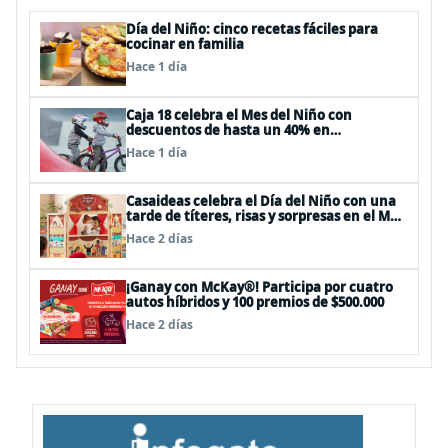
Día del Niño: cinco recetas fáciles para
cocinar en familia
Hace 1 día
Caja 18 celebra el Mes del Niño con
descuentos de hasta un 40% en
panoramas, cine, shows y streaming
Hace 1 día
Casaideas celebra el Día del Niño con una
tarde de títeres, risas y sorpresas en el Mall
Plaza Vespucio
Hace 2 días
¡Ganay con McKay®! Participa por cuatro
autos híbridos y 100 premios de $500.000
Hace 2 días