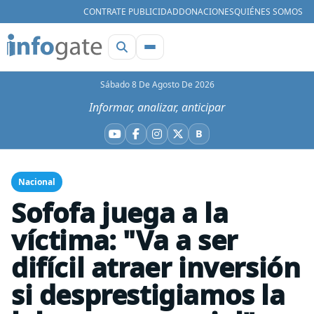
CONTRATE PUBLICIDAD
DONACIONES
QUIÉNES SOMOS
Sábado 8 De Agosto De 2026
Informar, analizar, anticipar
B
YouTube
Facebook
Instagram
X
Bluesky
Nacional
Sofofa juega a la
víctima: "Va a ser
difícil atraer inversión
si desprestigiamos la