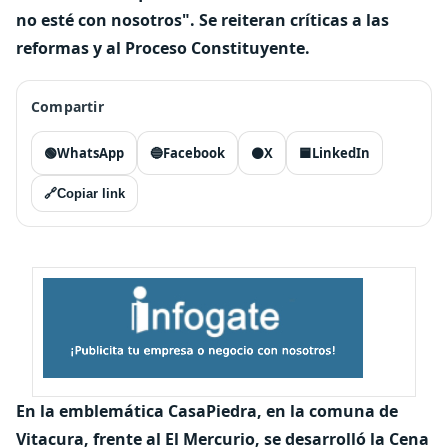
no esté con nosotros". Se reiteran críticas a las
reformas y al Proceso Constituyente.
Compartir
🟢
WhatsApp
🔵
Facebook
⚫
X
🟦
LinkedIn
🔗
Copiar link
En la emblemática CasaPiedra, en la comuna de
Vitacura, frente al El Mercurio, se desarrolló la Cena