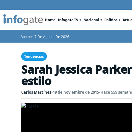
Home
Infogate TV
Nacional
Política
Actu
Viernes 7 De Agosto De 2026
Tendencias
Sarah Jessica Parke
estilo
Carlos Martínez
•
19 de noviembre de 2015
•
Hace 559 seman