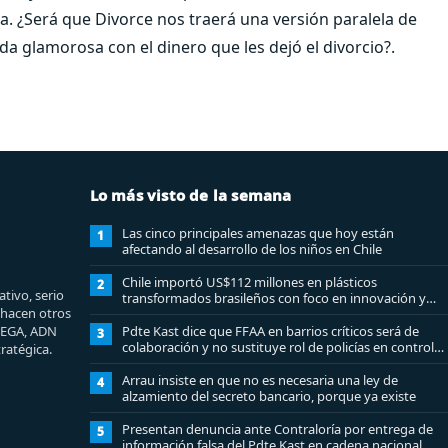
a. ¿Será que Divorce nos traerá una versión paralela de
da glamorosa con el dinero que les dejó el divorcio?.
Lo más visto de la semana
Las cinco principales amenazas que hoy están
1
afectando al desarrollo de los niños en Chile
Chile importó US$112 millones en plásticos
2
tivo, serio
transformados brasileños con foco en innovación y
e hacen otros
sostenibilidad
MEGA, ADN
Pdte Kast dice que FFAA en barrios críticos será de
3
colaboración y no sustituye rol de policías en control
ratégica.
del orden público
Arrau insiste en que no es necesaria una ley de
4
alzamiento del secreto bancario, porque ya existe
Presentan denuncia ante Contraloría por entrega de
5
información falsa del Pdte Kast en cadena nacional