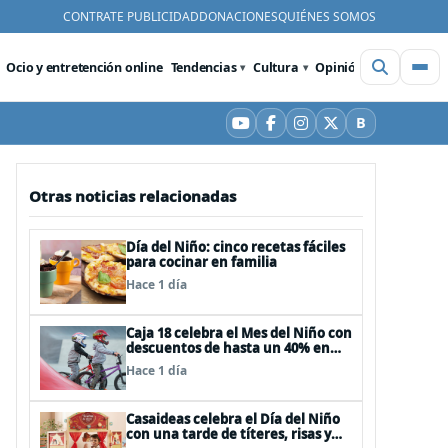
CONTRATE PUBLICIDAD
DONACIONES
QUIÉNES SOMOS
Ocio y entretención online
Tendencias
Cultura
Opinión
Videos
De
B
YouTube
Facebook
Instagram
X
Bluesky
Otras noticias relacionadas
Día del Niño: cinco recetas fáciles
para cocinar en familia
Hace 1 día
Caja 18 celebra el Mes del Niño con
descuentos de hasta un 40% en
panoramas, cine, shows y
Hace 1 día
streaming
Casaideas celebra el Día del Niño
con una tarde de títeres, risas y