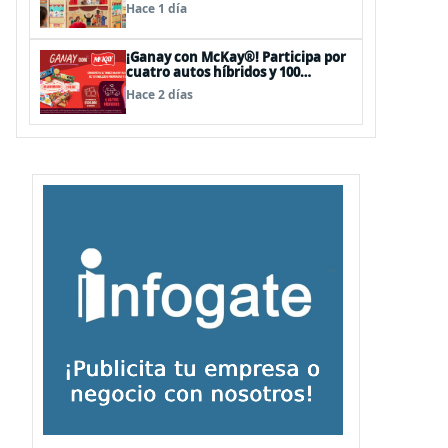
sorpresas en el Mall Plaza Vespucio
Hace 1 día
¡Ganay con McKay®! Participa por
cuatro autos híbridos y 100
premios de $500.000
Hace 2 días