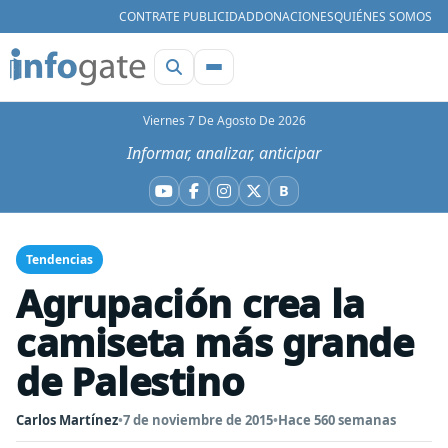
CONTRATE PUBLICIDAD
DONACIONES
QUIÉNES SOMOS
Viernes 7 De Agosto De 2026
Informar, analizar, anticipar
B
YouTube
Facebook
Instagram
X
Bluesky
Tendencias
Agrupación crea la
camiseta más grande
de Palestino
Carlos Martínez
•
7 de noviembre de 2015
•
Hace 560 semanas