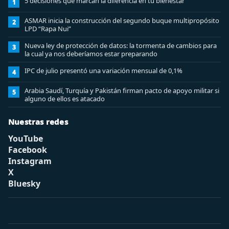
5 decisiones que marcan la diferencia en tu bienestar
1
ASMAR inicia la construcción del segundo buque multipropósito
2
LPD “Rapa Nui”
Nueva ley de protección de datos: la tormenta de cambios para
3
la cual ya nos deberíamos estar preparando
IPC de julio presentó una variación mensual de 0,1%
4
Arabia Saudí, Turquía y Pakistán firman pacto de apoyo militar si
5
alguno de ellos es atacado
Nuestras redes
YouTube
Facebook
Instagram
X
Bluesky