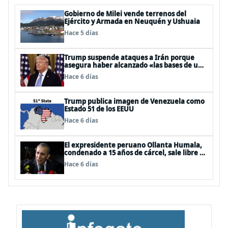
Gobierno de Milei vende terrenos del
Ejército y Armada en Neuquén y Ushuaia
Hace 5 días
Trump suspende ataques a Irán porque
asegura haber alcanzado «las bases de un
acuerdo»
Hace 6 días
Trump publica imagen de Venezuela como
Estado 51 de los EEUU
Hace 6 días
El expresidente peruano Ollanta Humala,
condenado a 15 años de cárcel, sale libre al
anularse su caso
Hace 6 días