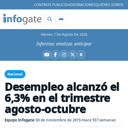
CONTRATE PUBLICIDAD
DONACIONES
QUIÉNES SOMOS
Viernes 7 De Agosto De 2026
Informar, analizar, anticipar
B
YouTube
Facebook
Instagram
X
Bluesky
Nacional
Desempleo alcanzó el
6,3% en el trimestre
agosto-octubre
Equipo Infogate
•
30 de noviembre de 2015
•
Hace 557 semanas