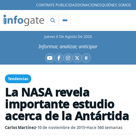
CONTRATE PUBLICIDAD
DONACIONES
QUIÉNES SOMOS
Jueves 6 De Agosto De 2026
Informar, analizar, anticipar
B
YouTube
Facebook
Instagram
X
Bluesky
Tendencias
La NASA revela
importante estudio
acerca de la Antártida
Carlos Martínez
•
10 de noviembre de 2015
•
Hace 560 semanas