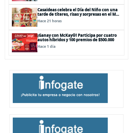
Casaideas celebra el Día del Niño con una
tarde de títeres, risas y sorpresas en el Mall
Plaza Vespucio
Hace 21 horas
¡Ganay con McKay®! Participa por cuatro
autos híbridos y 100 premios de $500.000
Hace 1 día