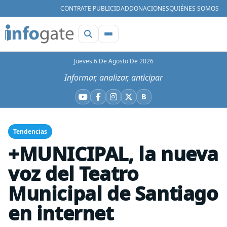
CONTRATE PUBLICIDAD
DONACIONES
QUIÉNES SOMOS
Jueves 6 De Agosto De 2026
Informar, analizar, anticipar
B
YouTube
Facebook
Instagram
X
Bluesky
Tendencias
+MUNICIPAL, la nueva
voz del Teatro
Municipal de Santiago
en internet