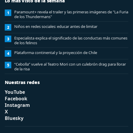
Lo más visto de la semana
Paramount+ revela el trailer y las primeras imágenes de "La Furia
1
de los Thundermans"
Niños en redes sociales: educar antes de limitar
2
Especialista explica el significado de las conductas más comunes
3
de los felinos
Plataforma continental y la proyección de Chile
4
“Cebolla” vuelve al Teatro Mori con un culebrón drag para llorar
5
de la risa
Nuestras redes
YouTube
Facebook
Instagram
X
Bluesky