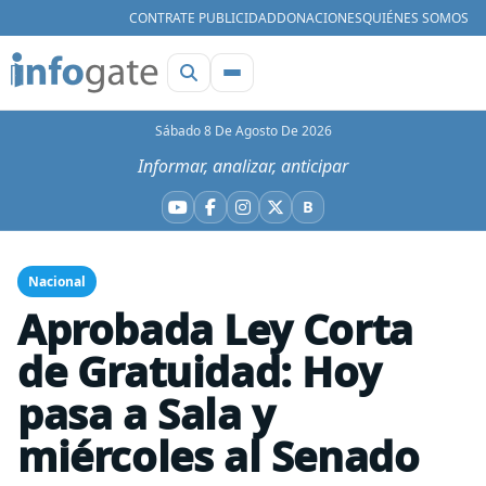
CONTRATE PUBLICIDAD
DONACIONES
QUIÉNES SOMOS
Sábado 8 De Agosto De 2026
Informar, analizar, anticipar
B
YouTube
Facebook
Instagram
X
Bluesky
Nacional
Aprobada Ley Corta
de Gratuidad: Hoy
pasa a Sala y
miércoles al Senado