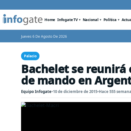
Home
Infogate TV
Nacional
Política
Actu
Jueves 6 De Agosto De 2026
Palacio
Bachelet se reunirá
de mando en Argent
Equipo Infogate
•
10 de diciembre de 2015
•
Hace 555 seman