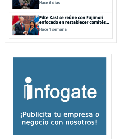
investigación antártica, minería,
Hace 6 días
seguridad
Pdte Kast se reúne con Fujimori
enfocado en restablecer comités y
gabinetes binacionales y
Hace 1 semana
potenciar relaciones comerciales