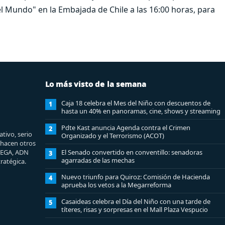
l Mundo" en la Embajada de Chile a las 16:00 horas, para
Lo más visto de la semana
Caja 18 celebra el Mes del Niño con descuentos de
1
hasta un 40% en panoramas, cine, shows y streaming
Pdte Kast anuncia Agenda contra el Crimen
2
tivo, serio
Organizado y el Terrorismo (ACOT)
e hacen otros
MEGA, ADN
El Senado convertido en conventillo: senadoras
3
agarradas de las mechas
ratégica.
Nuevo triunfo para Quiroz: Comisión de Hacienda
4
aprueba los vetos a la Megarreforma
Casaideas celebra el Día del Niño con una tarde de
5
títeres, risas y sorpresas en el Mall Plaza Vespucio