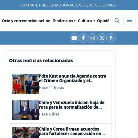
CONTRATE PUBLICIDAD
DONACIONES
QUIÉNES SOMOS
Ocio y entretención online
Tendencias
Cultura
Opinión
Videos
De
B
YouTube
Facebook
Instagram
X
Bluesky
Otras noticias relacionadas
Pdte Kast anuncia Agenda contra
el Crimen Organizado y el
Terrorismo (ACOT)
Hace 11 horas
Chile y Venezuela inician hoja de
ruta para la normalización de
relaciones
Hace 6 días
Chile y Corea firman acuerdos
para fortalecer cooperación en