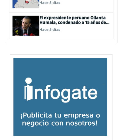
EEUU
Hace 5 días
El expresidente peruano Ollanta
Humala, condenado a 15 años de
cárcel, sale libre al anularse su
Hace 5 días
caso