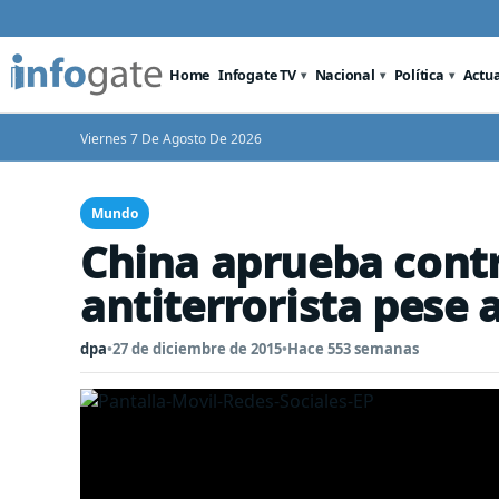
Home
Infogate TV
Nacional
Política
Actu
Viernes 7 De Agosto De 2026
Mundo
China aprueba contr
antiterrorista pese a
dpa
•
27 de diciembre de 2015
•
Hace 553 semanas