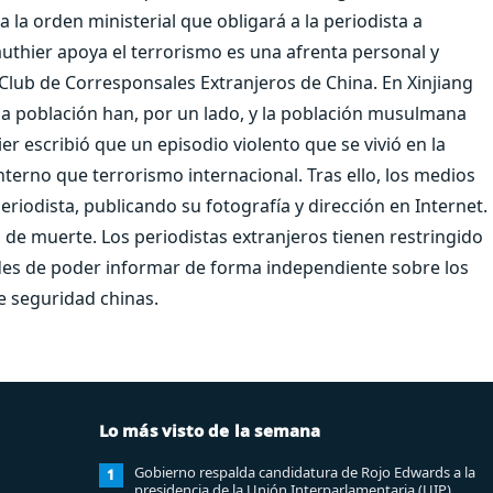
la orden ministerial que obligará a la periodista a
authier apoya el terrorismo es una afrenta personal y
 Club de Corresponsales Extranjeros de China. En Xinjiang
 la población han, por un lado, y la población musulmana
er escribió que un episodio violento que se vivió en la
erno que terrorismo internacional. Tras ello, los medios
riodista, publicando su fotografía y dirección en Internet.
 de muerte. Los periodistas extranjeros tienen restringido
idades de poder informar de forma independiente sobre los
e seguridad chinas.
Lo más visto de la semana
Gobierno respalda candidatura de Rojo Edwards a la
1
presidencia de la Unión Interparlamentaria (UIP)