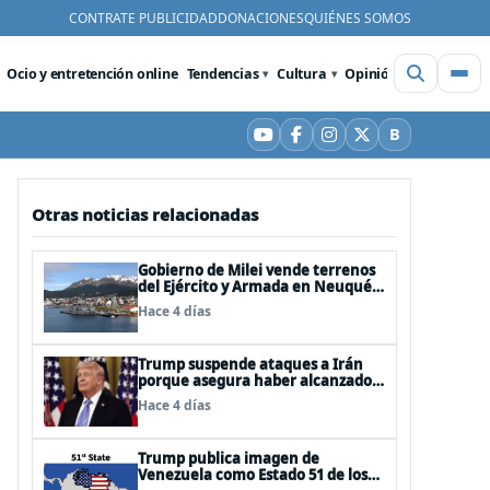
CONTRATE PUBLICIDAD
DONACIONES
QUIÉNES SOMOS
Ocio y entretención online
Tendencias
Cultura
Opinión
Videos
De
B
YouTube
Facebook
Instagram
X
Bluesky
Otras noticias relacionadas
Gobierno de Milei vende terrenos
del Ejército y Armada en Neuquén
y Ushuaia
Hace 4 días
Trump suspende ataques a Irán
porque asegura haber alcanzado
«las bases de un acuerdo»
Hace 4 días
Trump publica imagen de
Venezuela como Estado 51 de los