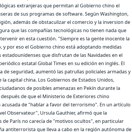
ológicas extranjeras que permitan al Gobierno chino el
traseras de sus programas de software. Según Washington,
ligión, además de obstaculizar el comercio y la inversion de
gura que las compañías tecnológicas no tienen nada que
ervenir en esta cuestión. "Siempre es la gente inocente la
o, y por eso el Gobierno chino está adoptando medidas
os estadounidenses que disfrutan de las Navidades en el
periódico estatal Global Times en su edición en inglés. El
lla de seguridad, aumentó las patrullas policiales armadas y
e la capital china. Los Gobiernos de Estados Unidos,
us ciudadanos de posibles amenazas en Pekín durante la
a después de que el Ministerio de Exteriores chino
 acusada de "hablar a favor del terrorismo". En un artículo
el Observateur", Ursula Gauthier, afirmó que la
 de París no carecía de "motivos ocultos", en particular
a antiterrorista que lleva a cabo en la región autónoma de